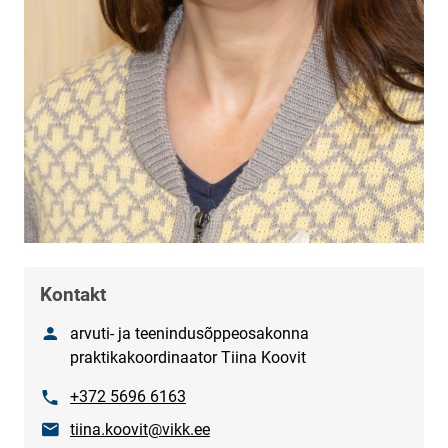
Kontakt
Nimetus
arvuti- ja teenindusõppeosakonna
praktikakoordinaator Tiina Koovit
Phone
+372 5696 6163
E-mail
tiina.koovit@vikk.ee