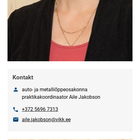
Kontakt
Nimetus
auto- ja metalliõppeosakonna
praktikakoordinaator Aile Jakobson
Phone
+372 5696 7313
E-mail
aile.jakobson@vikk.ee