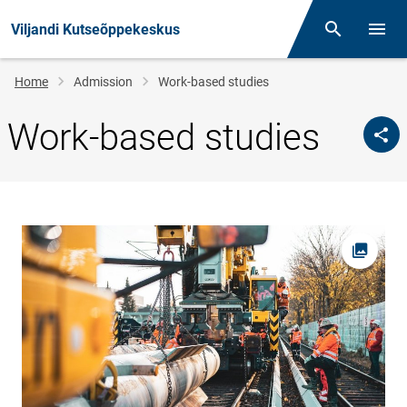
Viljandi Kutseõppekeskus
Otsing
Open/
Breadcrumb
Home
Admission
Work-based studies
Work-based studies
Open pi