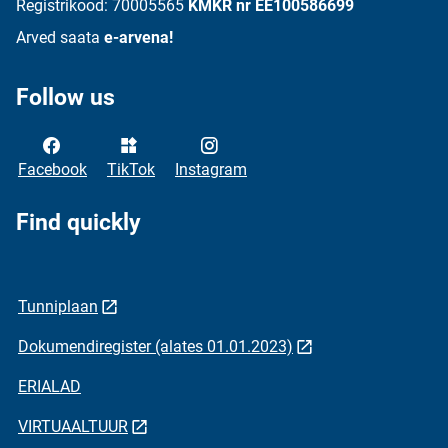
Registrikood: 70005565
KMKR nr EE100586699
Arved saata
e-arvena!
Follow us
Facebook
TikTok
Instagram
Find quickly
Tunniplaan
Dokumendiregister (alates 01.01.2023)
ERIALAD
VIRTUAALTUUR