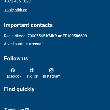
+372 4351 020
kool@vikk.ee
Important contacts
Registrikood: 70005565
KMKR nr EE100586699
Arved saata
e-arvena!
Follow us
Facebook
TikTok
Instagram
Find quickly
Tunniplaan