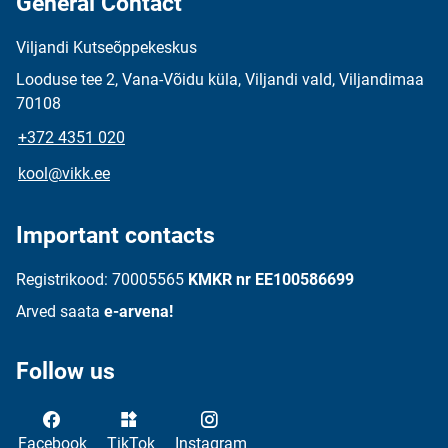
General Contact
Viljandi Kutseõppekeskus
Looduse tee 2, Vana-Võidu küla, Viljandi vald, Viljandimaa
70108
+372 4351 020
kool@vikk.ee
Important contacts
Registrikood: 70005565
KMKR nr EE100586699
Arved saata
e-arvena!
Follow us
Facebook
TikTok
Instagram