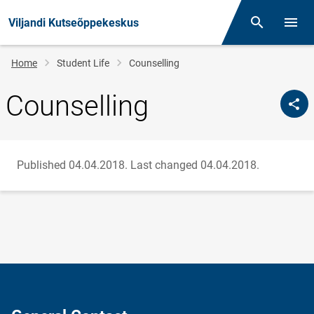
Viljandi Kutseõppekeskus
Otsing
Open/
Breadcrumb
Home
Student Life
Counselling
Counselling
Published 04.04.2018.
Last changed 04.04.2018.