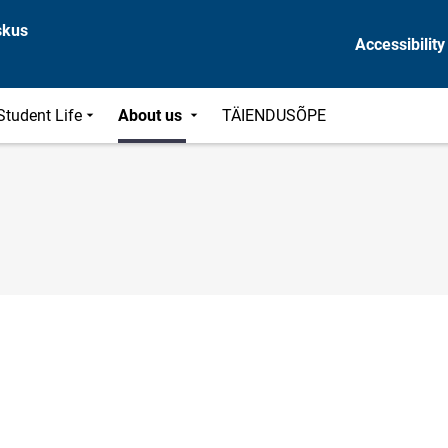
skus
Accessibility
Student Life
About us
TÄIENDUSÕPE