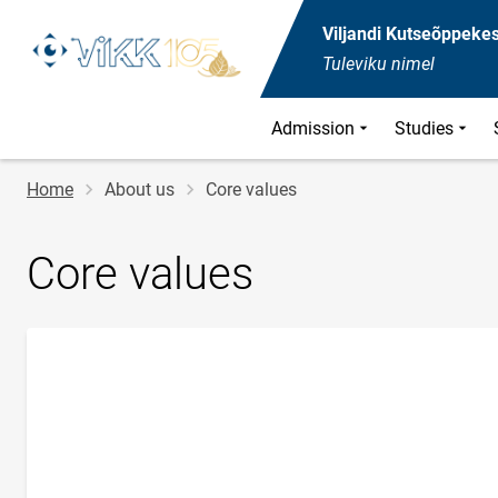
Viljandi Kutseõppeke
Tuleviku nimel
Admission
Studies
Breadcrumb
Home
About us
Core values
Core values