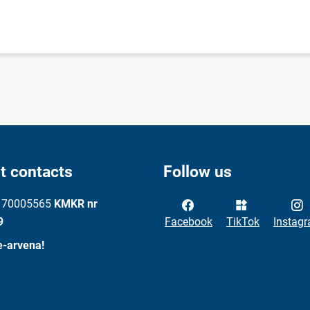
t contacts
Follow us
: 70005565
KMKR nr
9
Facebook
TikTok
Instag
e-arvena!