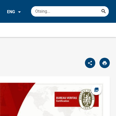
ENG
Open pictu