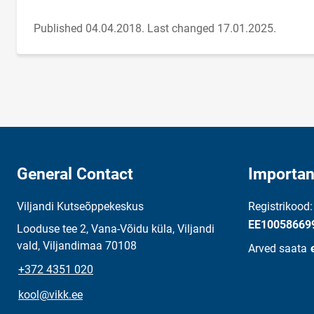
Published 04.04.2018.
Last changed 17.01.2025.
General Contact
Importan
Viljandi Kutseõppekeskus
Registrikood
EE10058669
Looduse tee 2, Vana-Võidu küla, Viljandi
vald, Viljandimaa 70108
Arved saata
+372 4351 020
kool@vikk.ee