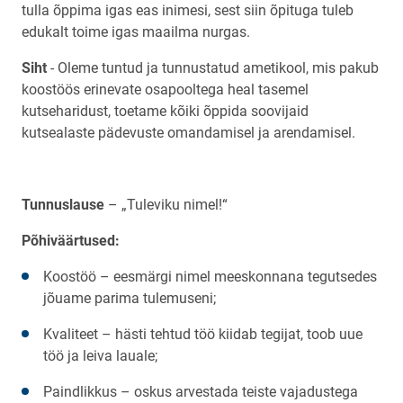
tulla õppima igas eas inimesi, sest siin õpituga tuleb
edukalt toime igas maailma nurgas.
Siht
- Oleme tuntud ja tunnustatud ametikool, mis pakub
koostöös erinevate osapooltega heal tasemel
kutseharidust, toetame kõiki õppida soovijaid
kutsealaste pädevuste omandamisel ja arendamisel.
Tunnuslause
– „Tuleviku nimel!“
Põhiväärtused:
Koostöö – eesmärgi nimel meeskonnana tegutsedes
jõuame parima tulemuseni;
Kvaliteet – hästi tehtud töö kiidab tegijat, toob uue
töö ja leiva lauale;
Paindlikkus – oskus arvestada teiste vajadustega