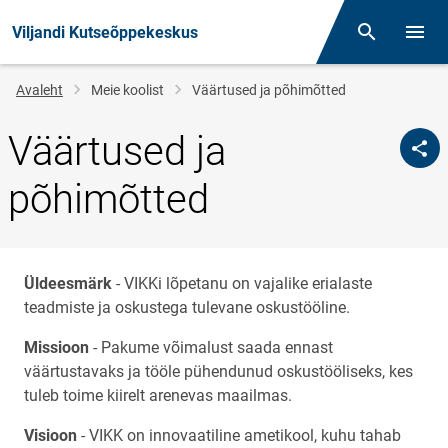
Viljandi Kutseõppekeskus
Otsing
Menüü
Jälglink
Avaleht
Meie koolist
Väärtused ja põhimõtted
Väärtused ja
põhimõtted
Üldeesmärk
- VIKKi lõpetanu on vajalike erialaste
teadmiste ja oskustega tulevane oskustööline.
Missioon
- Pakume võimalust saada ennast
väärtustavaks ja tööle pühendunud oskustööliseks, kes
tuleb toime kiirelt arenevas maailmas.
Visioon
- VIKK on innovaatiline ametikool, kuhu tahab