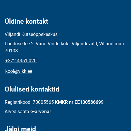
Üldine kontakt
Viljandi Kutseõppekeskus
Looduse tee 2, Vana-Võidu küla, Viljandi vald, Viljandimaa
70108
+372 4351 020
kool@vikk.ee
Olulised kontaktid
Registrikood: 70005565
KMKR nr EE100586699
Arved saata
e-arvena!
Jälgi meid