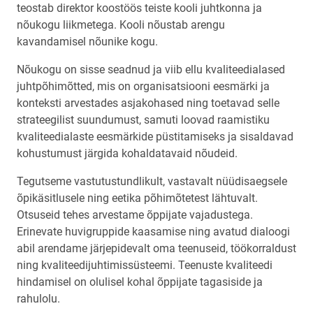
teostab direktor koostöös teiste kooli juhtkonna ja
nõukogu liikmetega. Kooli nõustab arengu
kavandamisel nõunike kogu.
Nõukogu on sisse seadnud ja viib ellu kvaliteedialased
juhtpõhimõtted, mis on organisatsiooni eesmärki ja
konteksti arvestades asjakohased ning toetavad selle
strateegilist suundumust, samuti loovad raamistiku
kvaliteedialaste eesmärkide püstitamiseks ja sisaldavad
kohustumust järgida kohaldatavaid nõudeid.
Tegutseme vastutustundlikult, vastavalt nüüdisaegsele
õpikäsitlusele ning eetika põhimõtetest lähtuvalt.
Otsuseid tehes arvestame õppijate vajadustega.
Erinevate huvigruppide kaasamise ning avatud dialoogi
abil arendame järjepidevalt oma teenuseid, töökorraldust
ning kvaliteedijuhtimissüsteemi. Teenuste kvaliteedi
hindamisel on olulisel kohal õppijate tagasiside ja
rahulolu.