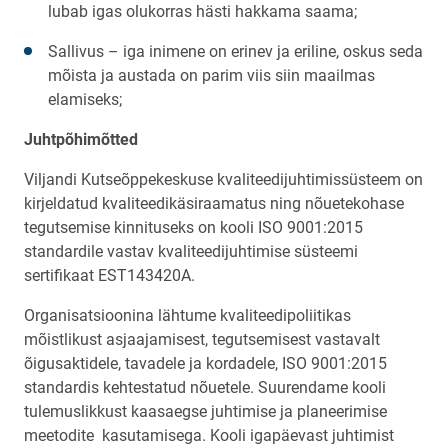
lubab igas olukorras hästi hakkama saama;
Sallivus – iga inimene on erinev ja eriline, oskus seda
mõista ja austada on parim viis siin maailmas
elamiseks;
Juhtpõhimõtted
Viljandi Kutseõppekeskuse kvaliteedijuhtimissüsteem on
kirjeldatud kvaliteedikäsiraamatus ning nõuetekohase
tegutsemise kinnituseks on kooli ISO 9001:2015
standardile vastav kvaliteedijuhtimise süsteemi
sertifikaat EST143420A.
Organisatsioonina lähtume kvaliteedipoliitikas
mõistlikust asjaajamisest, tegutsemisest vastavalt
õigusaktidele, tavadele ja kordadele, ISO 9001:2015
standardis kehtestatud nõuetele. Suurendame kooli
tulemuslikkust kaasaegse juhtimise ja planeerimise
meetodite kasutamisega. Kooli igapäevast juhtimist