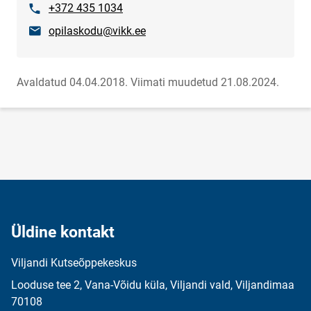
Telefon
+372 435 1034
E-post
opilaskodu@vikk.ee
Avaldatud 04.04.2018.
Viimati muudetud 21.08.2024.
Üldine kontakt
Viljandi Kutseõppekeskus
Looduse tee 2, Vana-Võidu küla, Viljandi vald, Viljandimaa
70108