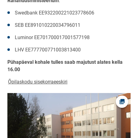
Rahandusministeerium
.
Swedbank EE932200221023778606
SEB EE891010220034796011
Luminor EE701700017001577198
LHV EE777700771003813400
Pühapäeval kohale tulles saab majutust alates kella
16.00
Õpilaskodu sisekorraeeskiri
Ava fot