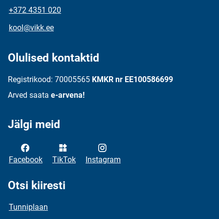
+372 4351 020
kool@vikk.ee
Olulised kontaktid
Registrikood: 70005565
KMKR nr EE100586699
Arved saata
e-arvena!
Jälgi meid
Facebook
TikTok
Instagram
Otsi kiiresti
Tunniplaan