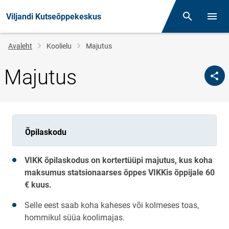
Viljandi Kutseõppekeskus
Otsing
Menüü
Jälglink
Avaleht
Koolielu
Majutus
Majutus
Õpilaskodu
VIKK õpilaskodus on kortertüüpi majutus, kus koha
maksumus statsionaarses õppes VIKKis õppijale 60
€
kuus
.
Selle eest saab koha kaheses või kolmeses toas,
hommikul süüa koolimajas.