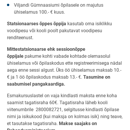
Viljandi Gümnaasiumi õpilasele on majutus
ühiselamus 100.- € kuus.
Statsionaarses õppes õppija
kasutab oma isiklikku
voodipesu või kooli poolt pakutavat voodipesu
renditeenust.
Mittestatsionaarse ehk sessioonõppe
õppijale
pakume kohti vabade kohtade olemasolul
ühiselamus või õpilaskodus ette registreerimisega nädal
aega enne sessi algust. Üks öö ühiselamus maksab 10.-
€ ja 1 öö õpilaskodus maksab 13.- €.
Tasumine on
saabumisel pangakaardiga.
Esmakursuslastel on vaja kindlasti maksta enne koha
saamist tagatisraha 60€. Tagatisraha läheb kooli
viitenumbrile 2800082721, selgitusse kindlasti õpilase
nimi ja isikukood (kui maksja on kolmas isik) ning teave,
et tasutakse tagatisraha.
Makse saajaks on