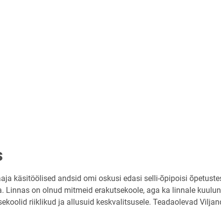
s
a käsitöölised andsid omi oskusi edasi selli-õpipoisi õpetuste
a. Linnas on olnud mitmeid erakutsekoole, aga ka linnale kuulu
koolid riiklikud ja allusuid keskvalitsusele. Teadaolevad Viljan