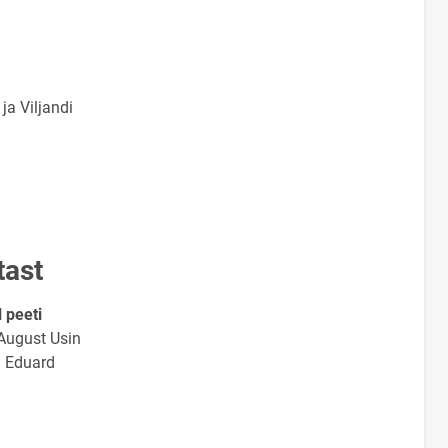
a Viljandi
tast
 peeti
 August Usin
a Eduard