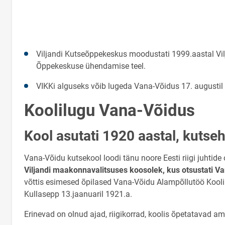
Viljandi Kutseõppekeskus moodustati 1999.aastal Vil
Õppekeskuse ühendamise teel.
VIKKi alguseks võib lugeda Vana-Võidus 17. augustil
Koolilugu Vana-Võidus
Kool asutati 1920 aastal, kuts
Vana-Võidu kutsekool loodi tänu noore Eesti riigi juhti
Viljandi maakonnavalitsuses koosolek, kus otsustati V
võttis esimesed õpilased Vana-Võidu Alampõllutöö Kooli
Kullasepp 13.jaanuaril 1921.a.
Erinevad on olnud ajad, riigikorrad, koolis õpetatavad am