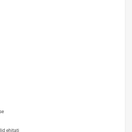
se
id ehitati