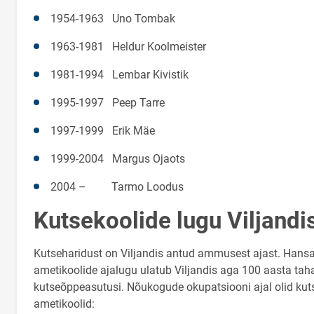
1954-1963 Uno Tombak
1963-1981 Heldur Koolmeister
1981-1994 Lembar Kivistik
1995-1997 Peep Tarre
1997-1999 Erik Mäe
1999-2004 Margus Ojaots
2004 – Tarmo Loodus
Kutsekoolide lugu Viljandi
Kutseharidust on Viljandis antud ammusest ajast. Hansaaj
ametikoolide ajalugu ulatub Viljandis aga 100 aasta tah
kutseõppeasutusi. Nõukogude okupatsiooni ajal olid kutse
ametikoolid: