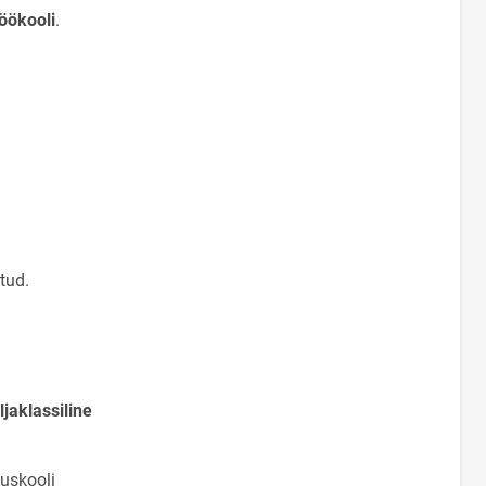
öökooli
.
tud.
jaklassiline
uskooli