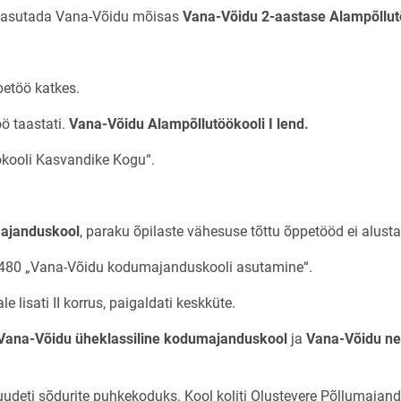
s asutada Vana-Võidu mõisas
Vana-Võidu 2-aastase Alampõllut
petöö katkes.
ö taastati.
Vana-Võidu Alampõllutöökooli I lend.
ökooli Kasvandike Kogu“.
ajanduskool
, paraku õpilaste vähesuse tõttu õppetööd ei alusta
r. 480 „Vana-Võidu kodumajanduskooli asutamine“.
e lisati II korrus, paigaldati keskküte.
Vana-Võidu üheklassiline kodumajanduskool
ja
Vana-Võidu nel
udeti sõdurite puhkekoduks. Kool koliti Olustevere Põllumajand