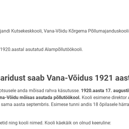
jandi Kutsekeskkooli, Vana-Võidu Kõrgema Põllumajanduskooli j
 1920.aastal asutatud Alampõllutöökooli.
eharidust saab Vana-Võidus 1921 aas
de otsusele anda mõisad rahva käsutusse.
1920.aasta 17. augustil
ana-Võidu mõisas asutada põllutöökool.
Kooli esimene direktor
 sama aasta septembris. Esimese tunni andis 18 õpilasele härr
etid ning kooli nimed. Kooli käekäik on olnud keeruline: