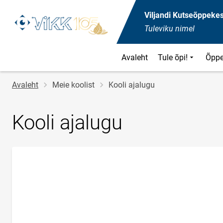
Viljandi Kutseõppeke
Tuleviku nimel
Avaleht
Tule õpi!
Õppe
Jälglink
Avaleht
Meie koolist
Kooli ajalugu
Kooli ajalugu