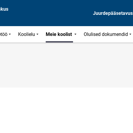
skus
Juurdepääsetavus
töö
Koolielu
Meie koolist
Olulised dokumendid