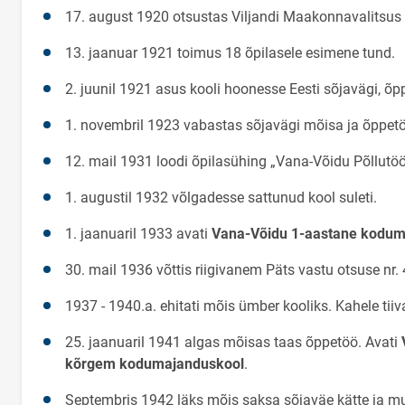
17. august 1920 otsustas Viljandi Maakonnavalitsu
13. jaanuar 1921 toimus 18 õpilasele esimene tund.
2. juunil 1921 asus kooli hoonesse Eesti sõjavägi, õp
1. novembril 1923 vabastas sõjavägi mõisa ja õppetö
12. mail 1931 loodi õpilasühing „Vana-Võidu Põllutö
1. augustil 1932 võlgadesse sattunud kool suleti.
1. jaanuaril 1933 avati
Vana-Võidu 1-aastane kodum
30. mail 1936 võttis riigivanem Päts vastu otsuse n
1937 - 1940.a. ehitati mõis ümber kooliks. Kahele tiival
25. jaanuaril 1941 algas mõisas taas õppetöö. Avati
kõrgem kodumajanduskool
.
Septembris 1942 läks mõis saksa sõjaväe kätte ja mu