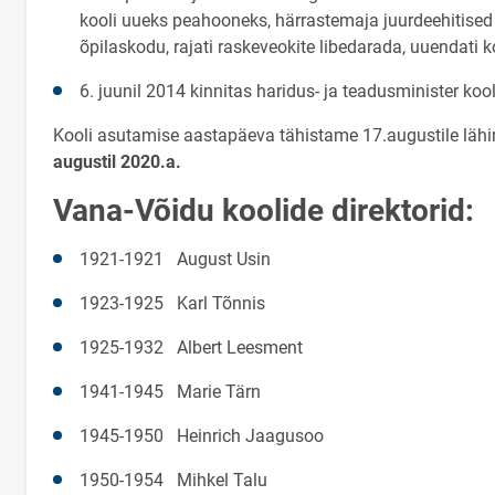
kooli uueks peahooneks, härrastemaja juurdeehitised l
õpilaskodu, rajati raskeveokite libedarada, uuendati
6. juunil 2014 kinnitas haridus- ja teadusminister koo
Kooli asutamise aastapäeva tähistame 17.augustile läh
augustil 2020.a.
Vana-Võidu koolide direktorid:
1921-1921 August Usin
1923-1925 Karl Tõnnis
1925-1932 Albert Leesment
1941-1945 Marie Tärn
1945-1950 Heinrich Jaagusoo
1950-1954 Mihkel Talu