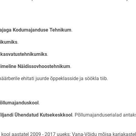
eajaga Kodumajanduse Tehnikum
.
nikumiks
.
kasvatustehnikumiks
.
nimeline Näidissovhoostehnikum
.
ärberile ehitati juurde õppeklasside ja söökla tiib.
õllumajanduskool
.
iljandi Ühendatud Kutsekeskkool
. Põllumajanduserialad antak
i kool aastatel 2009 - 2017 uueks: Vana-Võidu mõisa karjakastell