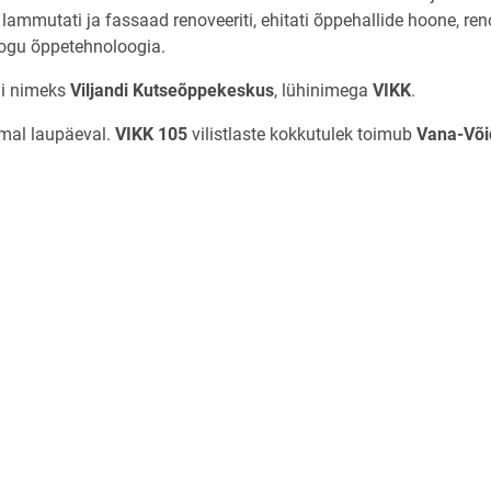
ammutati ja fassaad renoveeriti, ehitati õppehallide hoone, reno
 kogu õppetehnoloogia.
li nimeks
Viljandi Kutseõppekeskus
, lühinimega
VIKK
.
imal laupäeval.
VIKK 105
vilistlaste kokkutulek toimub
Vana-Või