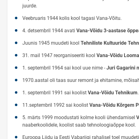
juurde.
Veebruaris 1944 kolis kool tagasi Vana-Võitu.
4. detsembril 1944 avati
Vana-Võidu 3-aastase õpp
Juunis 1945 muudeti kool
Tehniliste Kultuuride Teh
31. mail 1947 reorganiseeriti kool
Vana-Võidu Looma
1. septembril 1964 sai kool uue nime -
Juri Gagarini 
1970.aastal oli taas suur remont ja ehitamine, mõisahä
1. septembril 1991 sai koolist
Vana-Võidu Tehnikum
.
11.septembril 1992 sai koolist
Vana-Võidu Kõrgem P
5. märts 1999 moodustati kolme kooli ühendamisel
V
naaberkoolidele, koolist saab tehnoloogiaõppe kool.
Euroopa Liidu ja Eesti Vabariigi rahalisel toel muudet