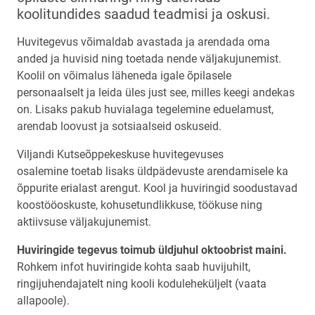
koolitundides saadud teadmisi ja oskusi.
Huvitegevus võimaldab avastada ja arendada oma
anded ja huvisid ning toetada nende väljakujunemist.
Koolil on võimalus läheneda igale õpilasele
personaalselt ja leida üles just see, milles keegi andekas
on. Lisaks pakub huvialaga tegelemine eduelamust,
arendab loovust ja sotsiaalseid oskuseid.
Viljandi Kutseõppekeskuse huvitegevuses
osalemine toetab lisaks üldpädevuste arendamisele ka
õppurite erialast arengut. Kool ja huviringid soodustavad
koostööoskuste, kohusetundlikkuse, töökuse ning
aktiivsuse väljakujunemist.
Huviringide tegevus toimub üldjuhul oktoobrist maini.
Rohkem infot huviringide kohta saab huvijuhilt,
ringijuhendajatelt ning kooli koduleheküljelt (vaata
allapoole).