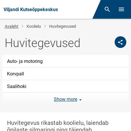
Viljandi Kutseõppekeskus
Otsing
Menüü
Jälglink
Avaleht
Koolielu
Huvitegevused
Huvitegevused
Auto- ja motoring
Korvpall
Saalihoki
Show more
Huvitegevus rikastab koolielu, laiendab
õpilaste silmaringi ning täiendab