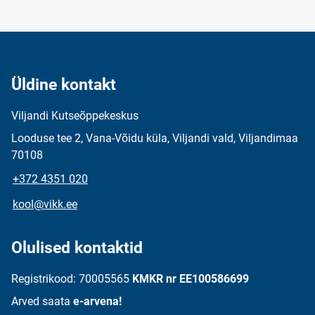
Üldine kontakt
Viljandi Kutseõppekeskus
Looduse tee 2, Vana-Võidu küla, Viljandi vald, Viljandimaa
70108
+372 4351 020
kool@vikk.ee
Olulised kontaktid
Registrikood: 70005565
KMKR nr EE100586699
Arved saata
e-arvena!