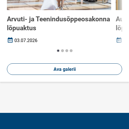
Arvuti- ja Teenindusõppeosakonna
Auto
lõpuaktus
lõpu
03.07.2026
03
Loomise kuupäev
Loomi
Ava galerii