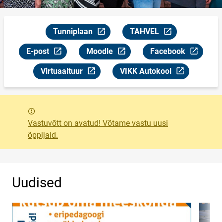
Tunniplaan
TAHVEL
Link avaneb uuel leheküljel
Link avaneb uuel lehekülj
E-post
Moodle
Facebook
Link avaneb uuel leheküljel
Link avaneb uuel leheküljel
Link avaneb uuel leh
Virtuaaltuur
VIKK Autokool
Link avaneb uuel leheküljel
Link avaneb uuel leheküljel
Sõnum
Vastuvõtt on avatud! Võtame vastu uusi
õppijaid.
Uudised