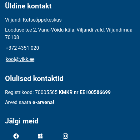
Üldine kontakt
Viljandi Kutseõppekeskus
Looduse tee 2, Vana-Võidu küla, Viljandi vald, Viljandimaa
70108
+372 4351 020
kool@vikk.ee
Olulised kontaktid
Registrikood: 70005565
KMKR nr EE100586699
Arved saata
e-arvena!
Jälgi meid