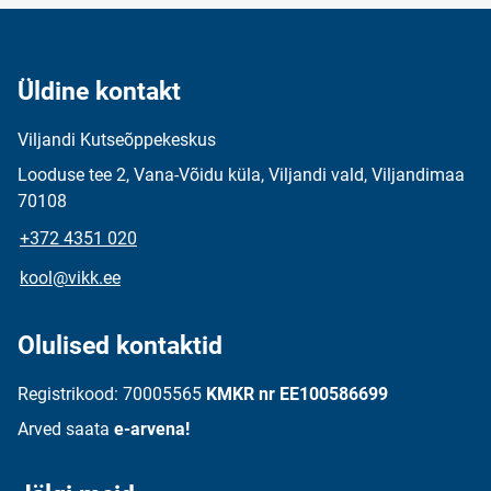
Üldine kontakt
Viljandi Kutseõppekeskus
Looduse tee 2, Vana-Võidu küla, Viljandi vald, Viljandimaa
70108
+372 4351 020
kool@vikk.ee
Olulised kontaktid
Registrikood: 70005565
KMKR nr EE100586699
Arved saata
e-arvena!