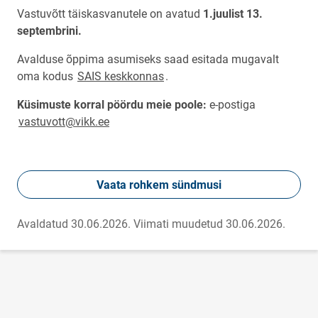
Vastuvõtt täiskasvanutele on avatud
1.juulist 13.
septembrini.
Avalduse õppima asumiseks saad esitada mugavalt
link opens on new page
oma kodus
SAIS keskkonnas
.
Küsimuste korral pöördu meie poole:
e-postiga
vastuvott@vikk.ee
Vaata rohkem sündmusi
Avaldatud 30.06.2026.
Viimati muudetud 30.06.2026.