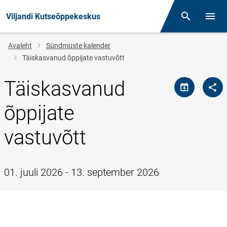
Viljandi Kutseõppekeskus
Otsing
Menüü
Jälglink
Avaleht
Sündmuste kalender
Täiskasvanud õppijate vastuvõtt
Täiskasvanud
õppijate
vastuvõtt
01. juuli 2026 - 13. september 2026