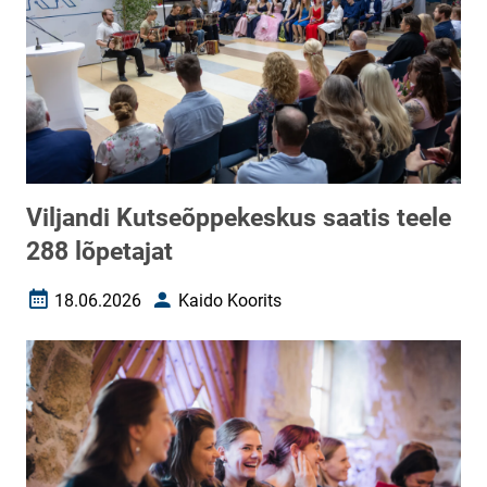
Viljandi Kutseõppekeskus saatis teele
288 lõpetajat
18.06.2026
Kaido Koorits
Loomise kuupäev
Autor