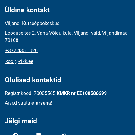
Üldine kontakt
Viljandi Kutseõppekeskus
Looduse tee 2, Vana-Võidu küla, Viljandi vald, Viljandimaa
70108
+372 4351 020
kool@vikk.ee
Olulised kontaktid
Registrikood: 70005565
KMKR nr EE100586699
Arved saata
e-arvena!
Jälgi meid