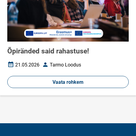
Õpiränded said rahastuse!
21.05.2026
Tarmo Loodus
Loomise kuupäev
Autor
Vaata rohkem