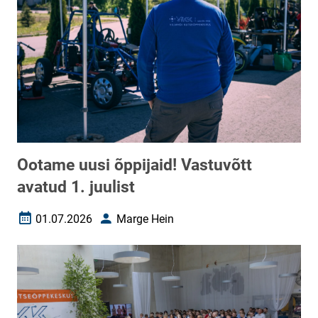
Ootame uusi õppijaid! Vastuvõtt
avatud 1. juulist
01.07.2026
Marge Hein
Loomise kuupäev
Autor