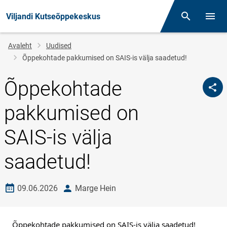
Viljandi Kutseõppekeskus
Otsing
Menüü
Jälglink
Avaleht
Uudised
Õppekohtade pakkumised on SAIS-is välja saadetud!
Õppekohtade
pakkumised on
SAIS-is välja
saadetud!
Loomise kuupäev
autor
09.06.2026
Marge Hein
Õppekohtade pakkumised on SAIS-is välja saadetud!