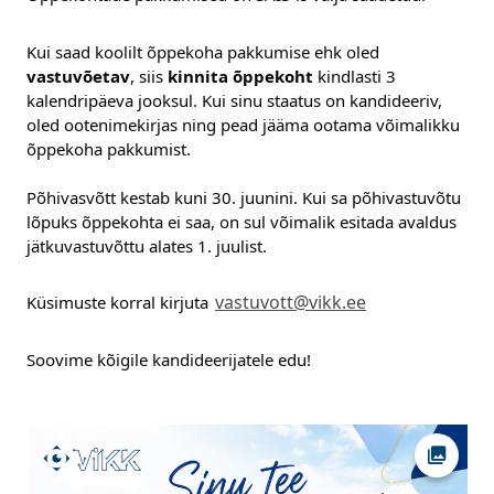
Kui saad koolilt õppekoha pakkumise ehk oled 
vastuvõetav
, siis 
kinnita õppekoht 
kindlasti 3 
kalendripäeva jooksul. Kui sinu staatus on kandideeriv, 
oled ootenimekirjas ning pead jääma ootama võimalikku 
õppekoha pakkumist.
Põhivasvõtt kestab kuni 30. juunini. Kui sa põhivastuvõtu 
lõpuks õppekohta ei saa, on sul võimalik esitada avaldus 
jätkuvastuvõttu alates 1. juulist.
vastuvott@vikk.ee
Küsimuste korral kirjuta 
Soovime kõigile kandideerijatele edu! 
Ava fot