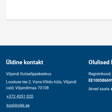
Lehekülgjaotus
Üldine kontakt
Olulised 
Viljandi Kutseõppekeskus
Registrikood
EE10058669
Looduse tee 2, Vana-Võidu küla, Viljandi
vald, Viljandimaa 70108
Arved saata
+372 4351 020
kool@vikk.ee