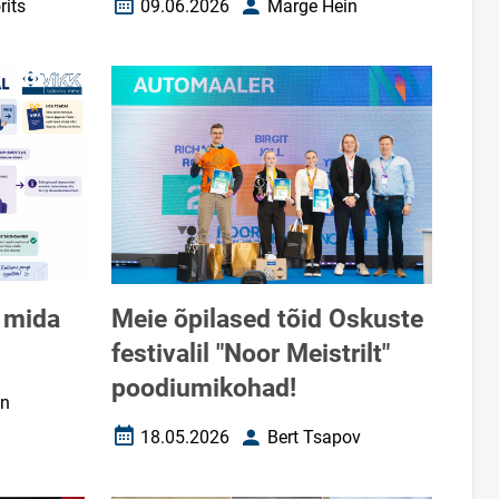
rits
09.06.2026
Marge Hein
Loomise kuupäev
Autor
 mida
Meie õpilased tõid Oskuste
festivalil "Noor Meistrilt"
poodiumikohad!
in
18.05.2026
Bert Tsapov
Loomise kuupäev
Autor