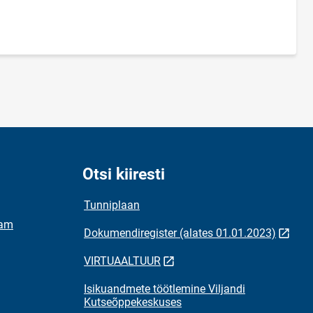
lehekülg
Otsi kiiresti
Tunniplaan
ram
Dokumendiregister (alates 01.01.2023)
VIRTUAALTUUR
Isikuandmete töötlemine Viljandi
Kutseõppekeskuses