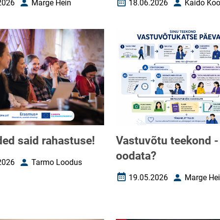
2026
Marge Hein
18.06.2026
Kaido Koo
uupäev
Autor
Loomise kuupäev
Autor
ed said rahastuse!
Vastuvõtu teekond -
oodata?
2026
Tarmo Loodus
uupäev
Autor
19.05.2026
Marge He
Loomise kuupäev
Autor