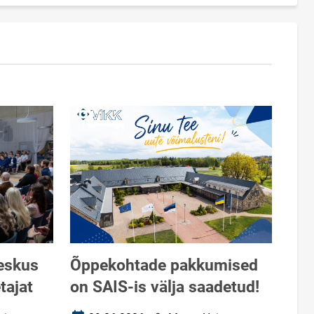
eskus
Õppekohtade pakkumised
tajat
on SAIS-is välja saadetud!