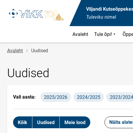
Viljandi Kutseõppeke
Tuleviku nimel
Avaleht
Tule õpi!
Õppe
Jälglink
Avaleht
Uudised
Uudised
Vali aasta:
2025/2026
2024/2025
2023/202
Näita alate
Kõik
Uudised
Meie lood