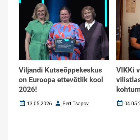
Viljandi Kutseõppekeskus
VIKKi v
on Euroopa ettevõtlik kool
vilistl
2026!
kohtum
13.05.2026
Bert Tsapov
04.05.
Loomise kuupäev
Autor
Loomise k