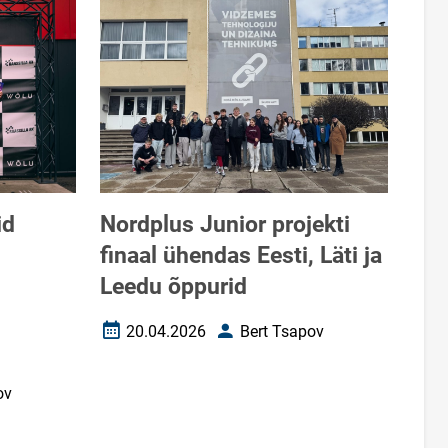
id
Nordplus Junior projekti
finaal ühendas Eesti, Läti ja
Leedu õppurid
20.04.2026
Bert Tsapov
Loomise kuupäev
Autor
ov