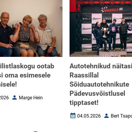
ilistlaskogu ootab
Autotehnikud näitas
asi oma esimesele
Raassillal
isele!
Sõiduautotehnikute
Pädevusvõistlusel
2026
Marge Hein
uupäev
Autor
tipptaset!
04.05.2026
Bert Tsap
Loomise kuupäev
Autor