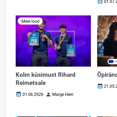
01.07.
Loomise k
Meie lood
Kolm küsimust Rihard
Õpiränd
Reimetsale
21.05.
Loomise k
01.06.2026
Marge Hein
Loomise kuupäev
Autor