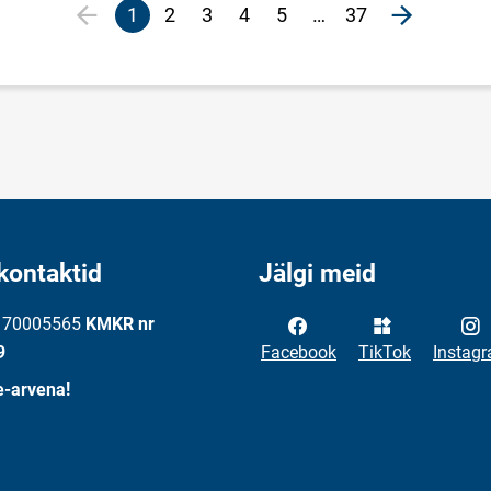
1
2
3
4
5
…
37
Eelmine lehekülg
page
Järgmine 
Praegune
Veebileht
Veebileht
Veebileht
Veebileht
lehekülg
kontaktid
Jälgi meid
: 70005565
KMKR nr
9
Facebook
TikTok
Instag
e-arvena!