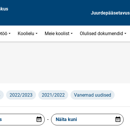
skus
Juurdepääsetavus
töö
Koolielu
Meie koolist
Olulised dokumendid
4
2022/2023
2021/2022
Vanemad uudised
s
-
Näita kuni