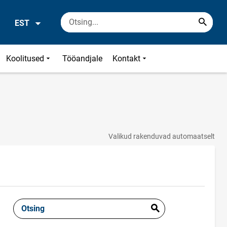
EST
Koolitused
Tööandjale
Kontakt
Valikud rakenduvad automaatselt
Otsing