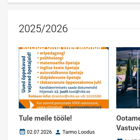
2025/2026
Tule meile tööle!
Ootame 
Vastuvõ
02.07.2026
Tarmo Loodus
Loomise kuupäev
Autor