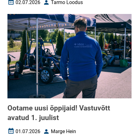
02.07.2026
Tarmo Loodus
Loomise kuupäev
Autor
Ootame uusi õppijaid! Vastuvõtt
avatud 1. juulist
01.07.2026
Marge Hein
Loomise kuupäev
Autor