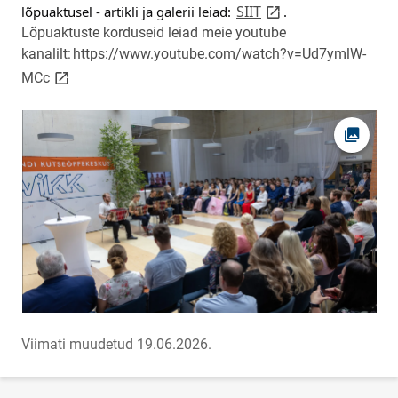
link opens on new 
SIIT
lõpuaktusel - artikli ja galerii leiad: 
. 
Lõpuaktuste korduseid leiad meie youtube
kanalilt:
https://www.youtube.com/watch?v=Ud7ymlW-
link opens on new page
MCc
Ava fot
Viimati muudetud 19.06.2026.