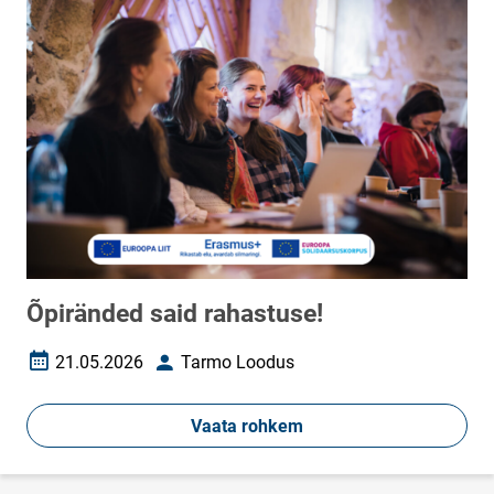
Õpiränded said rahastuse!
21.05.2026
Tarmo Loodus
Loomise kuupäev
Autor
Vaata rohkem