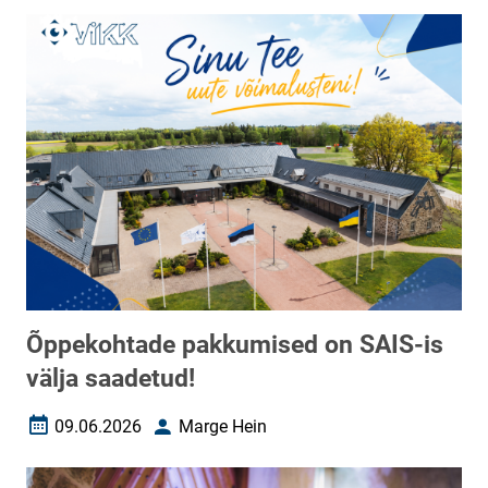
Õppekohtade pakkumised on SAIS-is
välja saadetud!
09.06.2026
Marge Hein
Loomise kuupäev
Autor