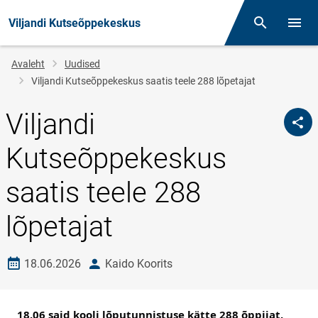
Viljandi Kutseõppekeskus
Otsing
Menüü
Jälglink
Avaleht
Uudised
Viljandi Kutseõppekeskus saatis teele 288 lõpetajat
Viljandi
Kutseõppekeskus
saatis teele 288
lõpetajat
Loomise kuupäev
autor
18.06.2026
Kaido Koorits
18.06 said kooli lõputunnistuse kätte 288 õppijat. 