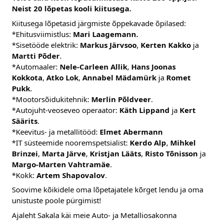
Neist 20 lõpetas kooli kiitusega. 
Kiitusega lõpetasid järgmiste õppekavade õpilased: 
*Ehitusviimistlus: 
Mari Laagemann.
*Sisetööde elektrik: 
Markus Järvsoo
, 
Kerten Kakko
 ja
Martti Põder
.
*Automaaler: 
Nele-Carleen Allik
, 
Hans Joonas 
Kokkota
, 
Atko Lok
, 
Annabel Mädamürk
 ja 
Romet 
Pukk
. 
*Mootorsõidukitehnik: 
Merlin Põldveer
.
*Autojuht-veoseveo operaator: 
Käth Lippand
 ja 
Kert 
Säärits
.
*Keevitus- ja metallitööd:
 Elmet Abermann
*IT süsteemide nooremspetsialist: 
Kerdo Alp
, 
Mihkel 
Brinzei
, 
Marta Järve
, 
Kristjan Lääts
, 
Risto Tõnisson
 ja 
Margo-Marten Vahtramäe
. 
*Kokk: 
Artem Shapovalov
.
Soovime kõikidele oma lõpetajatele kõrget lendu ja oma 
unistuste poole pürgimist!   
Ajaleht Sakala käi meie Auto- ja Metalliosakonna 