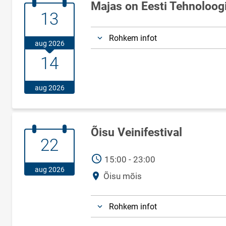
Majas on Eesti Tehnoloogi
13.august.2026
13
Rohkem infot
aug 2026
14.august.2026
14
aug 2026
Õisu Veinifestival
22.august.2026
22
AEG
15:00 - 23:00
aug 2026
Asukoht
Õisu mõis
Rohkem infot