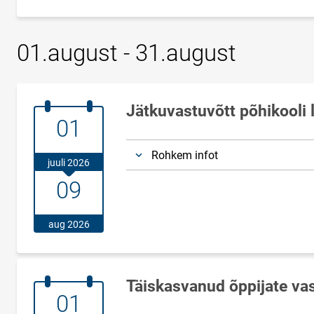
01.august - 31.august
Jätkuvastuvõtt põhikooli 
01.juuli.2026
01
Rohkem infot
juuli 2026
09.august.2026
09
aug 2026
Täiskasvanud õppijate va
01.juuli.2026
01