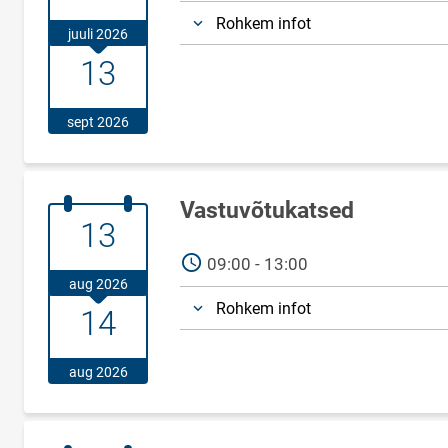
Rohkem infot
juuli 2026
13.september.2026
13
sept 2026
Vastuvõtukatsed
13.august.2026
13
AEG
09:00 - 13:00
aug 2026
14.august.2026
Rohkem infot
14
aug 2026