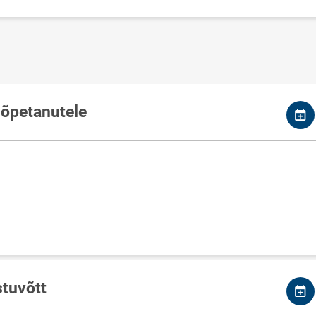
lõpetanutele
stuvõtt