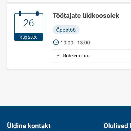
Töötajate üldkoosolek
26.august.2026
26
Õppetöö
aug 2026
AEG
10:00 - 13:00
Rohkem infot
Üldine kontakt
Olulised 