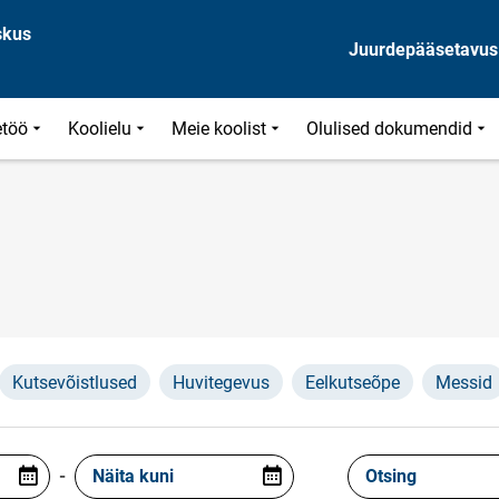
skus
Juurdepääsetavus
töö
Koolielu
Meie koolist
Olulised dokumendid
Kutsevõistlused
Huvitegevus
Eelkutseõpe
Messid
-
Näita kuni
Otsing