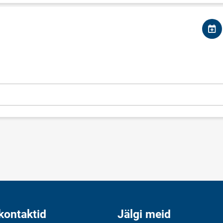
kontaktid
Jälgi meid