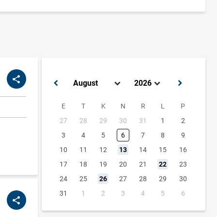
E
T
K
N
R
L
P
27
28
29
30
31
1
2
3
4
5
6
7
8
9
10
11
12
13
14
15
16
17
18
19
20
21
22
23
24
25
26
27
28
29
30
31
1
2
3
4
5
6