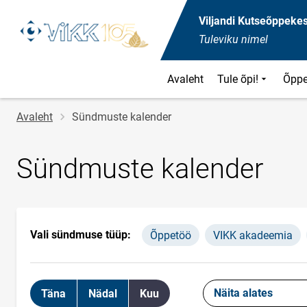
Viljandi Kutseõppeke
Tuleviku nimel
Avaleht
Tule õpi!
Õppe
Jälglink
Avaleht
Sündmuste kalender
Sündmuste kalender
Vali sündmuse tüüp:
Õppetöö
VIKK akadeemia
Näita alates
Täna
Nädal
Kuu