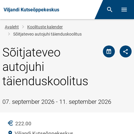
Viljandi Kutseõppekeskus
Otsing
Menüü
Jälglink
Avaleht
Koolituste kalender
Sõitjateveo autojuhi täienduskoolitus
Sõitjateveo
autojuhi
täienduskoolitus
07. september 2026 - 11. september 2026
HIND
222.00
Asukoht
Viljandi Kutseõppekeskus