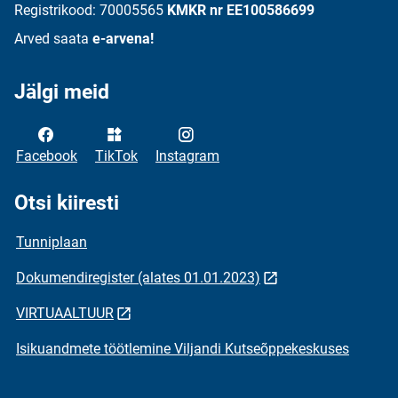
Registrikood: 70005565
KMKR nr EE100586699
Arved saata
e-arvena!
Jälgi meid
Facebook
TikTok
Instagram
Otsi kiiresti
Tunniplaan
Dokumendiregister (alates 01.01.2023)
VIRTUAALTUUR
Isikuandmete töötlemine Viljandi Kutseõppekeskuses