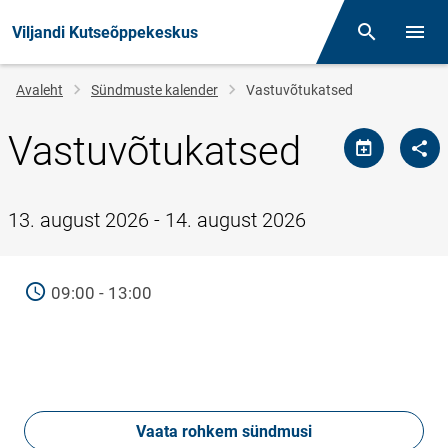
Viljandi Kutseõppekeskus
Otsing
Menüü
Jälglink
Avaleht
Sündmuste kalender
Vastuvõtukatsed
Vastuvõtukatsed
13. august 2026 - 14. august 2026
AEG
09:00 - 13:00
Vaata rohkem sündmusi