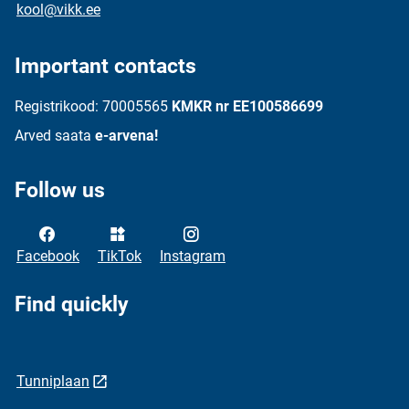
kool@vikk.ee
Important contacts
Registrikood: 70005565
KMKR nr EE100586699
Arved saata
e-arvena!
Follow us
Facebook
TikTok
Instagram
Find quickly
Tunniplaan