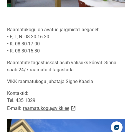
Raamatukogu on avatud järgmistel aegadel:
• E, T, N: 08.30-16.30
• K: 08.30-17.00
• R: 08.30-15.30
Raamatute tagastuskast asub välisuks kõrval. Sinna
saab 24/7 raamatuid tagastada.
VIKK raamatukogu juhataja Signe Kaasla
Kontaktid:
Tel. 435 1029
link opens on new page
E-mail:
raamatukogu@vikk.ee
Open pi