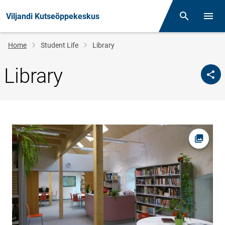
Viljandi Kutseõppekeskus
Otsing
Open/
Breadcrumb
Home
Student Life
Library
Library
Open pi