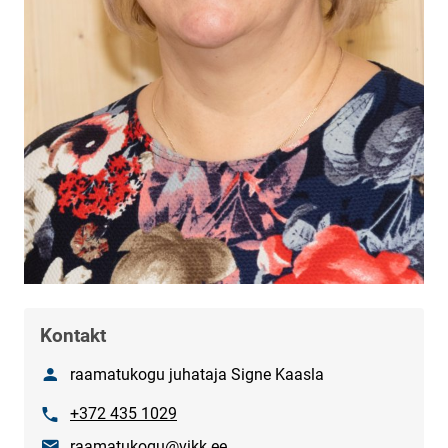
Kontakt
Nimetus
raamatukogu juhataja Signe Kaasla
Phone
+372 435 1029
E-mail
raamatukogu@vikk.ee