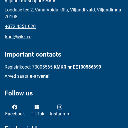
Viljandi Kutseõppekeskus
Looduse tee 2, Vana-Võidu küla, Viljandi vald, Viljandimaa
70108
+372 4351 020
kool@vikk.ee
Important contacts
Registrikood: 70005565
KMKR nr EE100586699
Arved saata
e-arvena!
Follow us
Facebook
TikTok
Instagram