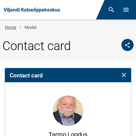
Viljandi Kutseõppekeskus
Otsing
Open/
Breadcrumb
Home
Modal
Contact card
Contact card
Close 
Tarmo Loodus