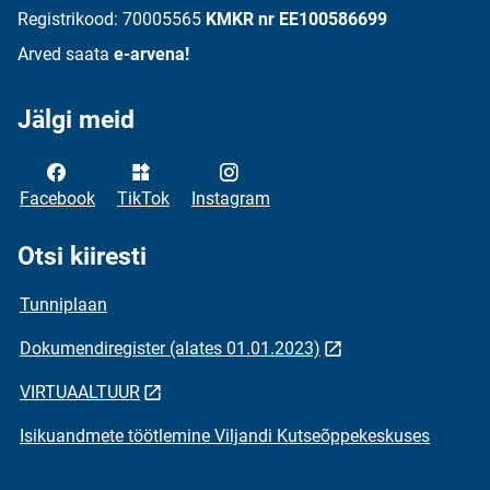
Registrikood: 70005565
KMKR nr EE100586699
Arved saata
e-arvena!
Jälgi meid
Facebook
TikTok
Instagram
Otsi kiiresti
Tunniplaan
Dokumendiregister (alates 01.01.2023)
VIRTUAALTUUR
Isikuandmete töötlemine Viljandi Kutseõppekeskuses