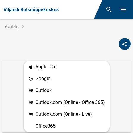
Viljandi Kutseõppekeskus
Otsing
Menüü
Jälglink
Avaleht
Apple iCal
Google
Outlook
Outlook.com (Online - Office 365)
Outlook.com (Online - Live)
Office365