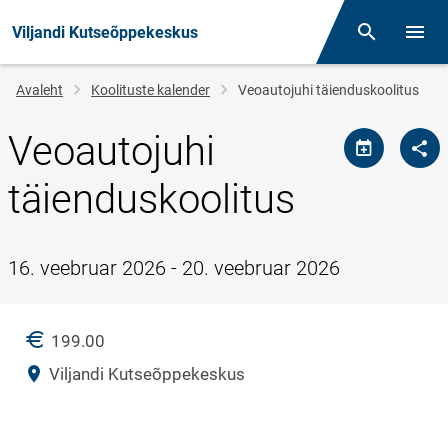
Viljandi Kutseõppekeskus
Otsing
Menüü
Jälglink
Avaleht
Koolituste kalender
Veoautojuhi täienduskoolitus
Veoautojuhi
täienduskoolitus
16. veebruar 2026 - 20. veebruar 2026
HIND
199.00
Asukoht
Viljandi Kutseõppekeskus