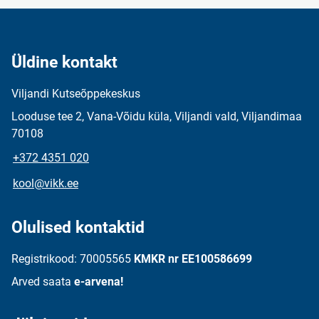
Üldine kontakt
Viljandi Kutseõppekeskus
Looduse tee 2, Vana-Võidu küla, Viljandi vald, Viljandimaa
70108
+372 4351 020
kool@vikk.ee
Olulised kontaktid
Registrikood: 70005565
KMKR nr EE100586699
Arved saata
e-arvena!