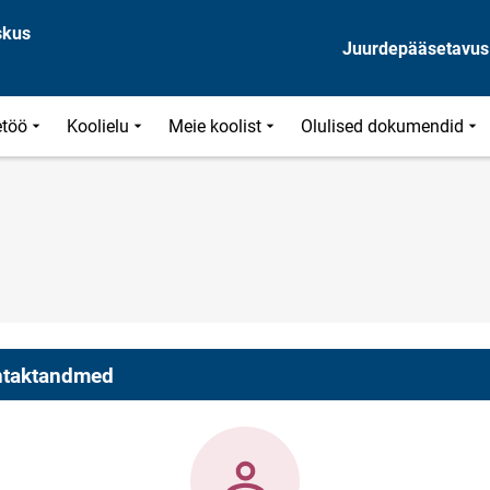
skus
Juurdepääsetavus
töö
Koolielu
Meie koolist
Olulised dokumendid
taktandmed