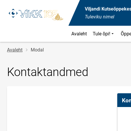
Viljandi Kutseõppeke
Tuleviku nimel
Avaleht
Tule õpi!
Õppe
Jälglink
Avaleht
Modal
Kontaktandmed
Kon