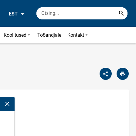
EST
Koolitused
Tööandjale
Kontakt
Sulge modaalaken