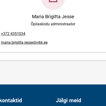
Maria Brigitta Jesse
Õpilaskodu administraator
lefoninumber
+372 4351034
posti aadress
maria.brigitta.jesse@vikk.ee
kontaktid
Jälgi meid