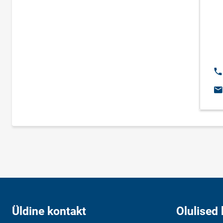
Te
E-
Üldine kontakt
Olulised 