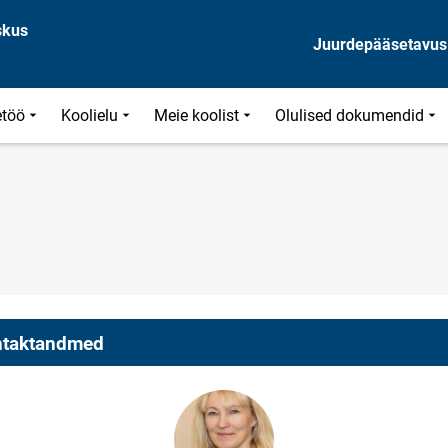
skus
Juurdepääsetavus
töö
Koolielu
Meie koolist
Olulised dokumendid
taktandmed