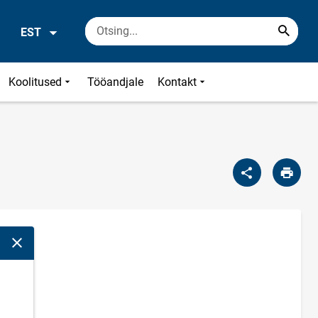
EST
Koolitused
Tööandjale
Kontakt
Sulge modaalaken