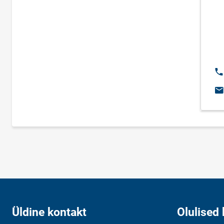
Te
E-
Üldine kontakt
Olulised 