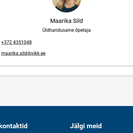
Maarika Sild
Üldharidusaine õpetaja
lefoninumber
+372 4351048
posti aadress
maarika.sild@vikk.ee
kontaktid
Jälgi meid