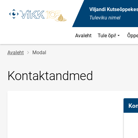
Viljandi Kutseõppeke
Tuleviku nimel
Avaleht
Tule õpi!
Õppe
Jälglink
Avaleht
Modal
Kontaktandmed
Kon