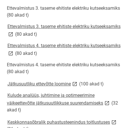
Ettevalmistus 3. taseme ehitiste elektriku kutseeksamiks
(80 akad t)
lin
Ettevalmistus 3. taseme ehitiste elektriku kutseeksamiks
(80 akad t)
lin
Ettevalmistus 4. taseme ehitiste elektriku kutseeksamiks
(80 akad t)
Ettevalmistus 4. taseme ehitiste elektriku kutseeksamiks
(80 akad t)
link opens on new page
Jätkusuutliku ettevõtte loomine
(100 akad t)
Kulude analüüs, juhtimine ja optimeerimine
link opens 
väikeettevõtte jätkusuutlikkuse suurendamiseks
(32
akad t)
link ope
Keskkonnasõbralik puhastusteenindus toitlustuses