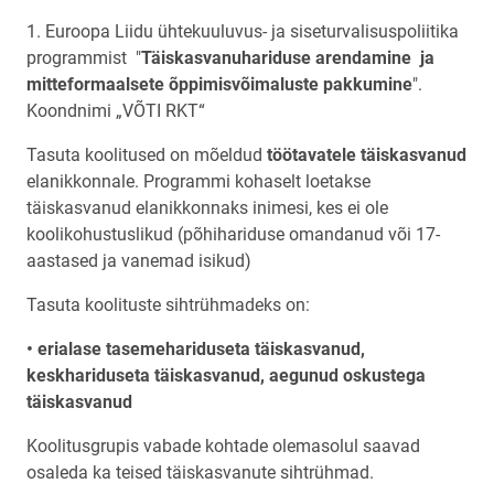
1. Euroopa Liidu ühtekuuluvus- ja siseturvalisuspoliitika
programmist "
Täiskasvanuhariduse arendamine ja
mitteformaalsete õppimisvõimaluste pakkumine
".
Koondnimi „VÕTI RKT“
Tasuta koolitused on mõeldud
töötavatele täiskasvanud
elanikkonnale. Programmi kohaselt loetakse
täiskasvanud elanikkonnaks inimesi, kes ei ole
koolikohustuslikud (põhihariduse omandanud või 17-
aastased ja vanemad isikud)
Tasuta koolituste sihtrühmadeks on:
• erialase tasemehariduseta täiskasvanud,
keskhariduseta täiskasvanud, aegunud oskustega
täiskasvanud
Koolitusgrupis vabade kohtade olemasolul saavad
osaleda ka teised täiskasvanute sihtrühmad.