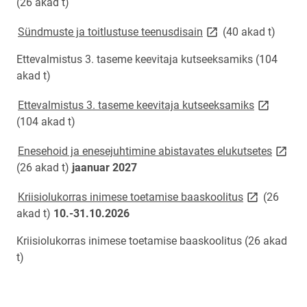
(26 akad t)
link opens on new pa
Sündmuste ja toitlustuse teenusdisain
(40 akad t)
Ettevalmistus 3. taseme keevitaja kutseeksamiks (104
akad t)
link opens
Ettevalmistus 3. taseme keevitaja kutseeksamiks
(104 akad t)
link o
Enesehoid ja enesejuhtimine abistavates elukutsetes
(26 akad t)
jaanuar 2027
link opens o
Kriisiolukorras inimese toetamise baaskoolitus
(26
akad t)
10.-31.10.2026
Kriisiolukorras inimese toetamise baaskoolitus (26 akad
t)