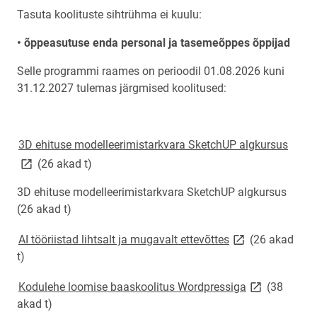
Tasuta koolituste sihtrühma ei kuulu:
• õppeasutuse enda personal ja tasemeõppes õppijad
Selle programmi raames on perioodil 01.08.2026 kuni
31.12.2027 tulemas järgmised koolitused:
link 
3D ehituse modelleerimistarkvara SketchUP algkursus
(26 akad t)
3D ehituse modelleerimistarkvara SketchUP algkursus
(26 akad t)
link opens on ne
AI tööriistad lihtsalt ja mugavalt ettevõttes
(26 akad
t)
link opens on
Kodulehe loomise baaskoolitus Wordpressiga
(38
akad t)