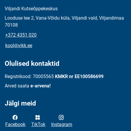
Viljandi Kutseõppekeskus
Looduse tee 2, Vana-Võidu küla, Viljandi vald, Viljandimaa
70108
+372 4351 020
kool@vikk.ee
Olulised kontaktid
Registrikood: 70005565
KMKR nr EE100586699
Arved saata
e-arvena!
Jälgi meid
Facebook
TikTok
Instagram