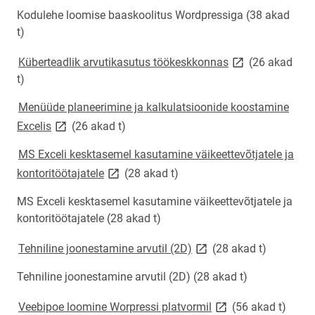
Kodulehe loomise baaskoolitus Wordpressiga (38 akad
t)
link opens on ne
Küberteadlik arvutikasutus töökeskkonnas
(26 akad
t)
Menüüde planeerimine ja kalkulatsioonide koostamine
link opens on new page
Excelis
(26 akad t)
MS Exceli kesktasemel kasutamine väikeettevõtjatele ja
link opens on new page
kontoritöötajatele
(28 akad t)
MS Exceli kesktasemel kasutamine väikeettevõtjatele ja
kontoritöötajatele (28 akad t)
link opens on new page
Tehniline joonestamine arvutil (2D)
(28 akad t)
Tehniline joonestamine arvutil (2D) (28 akad t)
link opens on new p
Veebipoe loomine Worpressi platvormil
(56 akad t)