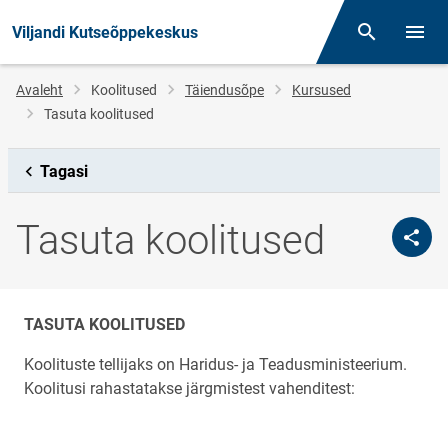
Viljandi Kutseõppekeskus
Otsing
Menüü
Jälglink
Avaleht
Koolitused
Täiendusõpe
Kursused
Tasuta koolitused
Tagasi
Tasuta koolitused
TASUTA KOOLITUSED
Koolituste tellijaks on Haridus- ja Teadusministeerium.
Koolitusi rahastatakse järgmistest vahenditest: