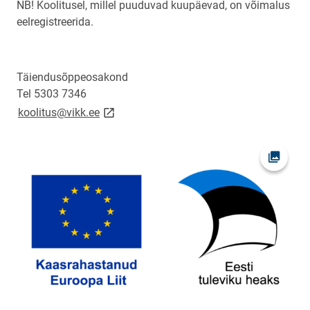
NB! Koolitusel, millel puuduvad kuupäevad, on võimalus
eelregistreerida.
Täiendusõppeosakond
Tel 5303 7346
link opens on new page
koolitus@vikk.ee
Ava fot