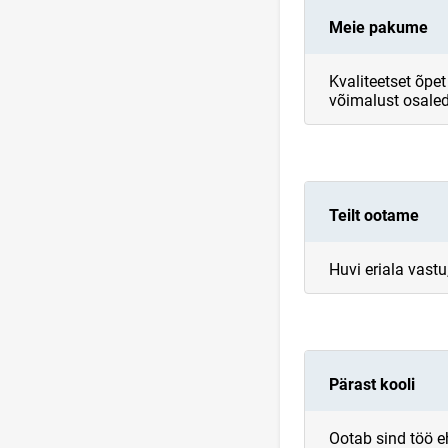
Meie pakume
Kvaliteetset õpe
võimalust osaled
Teilt ootame
Huvi eriala vast
Pärast kooli
Ootab sind töö e