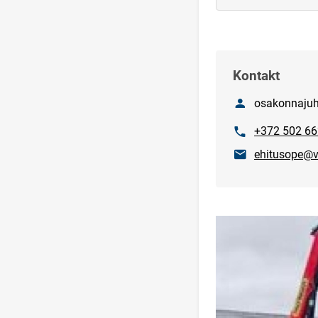
Kontakt
Nimi
osakonnajuht
Telefon
+372 502 6
E-post
ehitusope@v