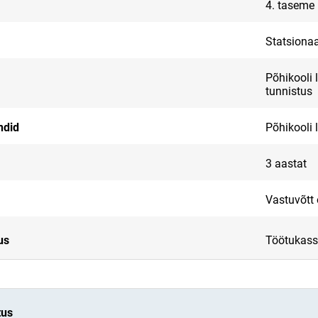
4. taseme
Statsiona
Põhikooli 
tunnistus
ndid
Põhikooli 
3 aastat
Vastuvõtt
us
Töötukass
tus