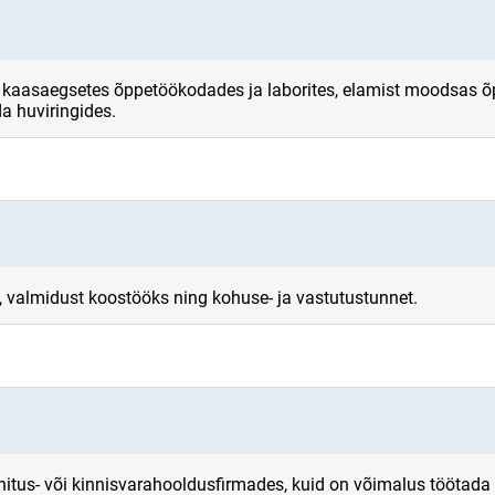
t kaasaegsetes õppetöökodades ja laborites, elamist moodsas õp
a huviringides.
u, valmidust koostööks ning kohuse- ja vastutustunnet.
hitus- või kinnisvarahooldusfirmades, kuid on võimalus töötada 