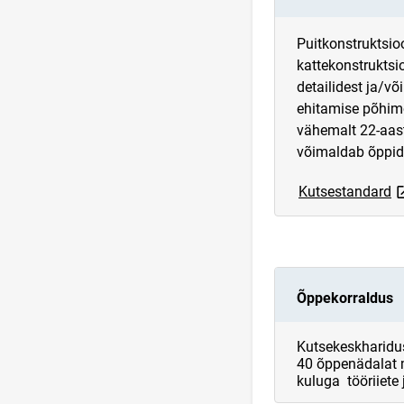
Puitkonstruktsio
kattekonstruktsio
detailidest ja/v
ehitamise põhimõ
vähemalt 22-aast
võimaldab õppida
l
Kutsestandard
Õppekorraldus
Kutsekeskharidus
40 õppenädalat m
kuluga tööriiete