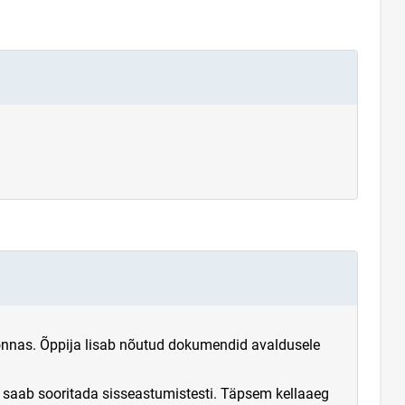
onnas. Õppija lisab nõutud dokumendid avaldusele
 saab sooritada sisseastumistesti. Täpsem kellaaeg