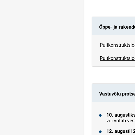
Õppe- ja raken
Puitkonstruktsio
Puitkonstruktsio
Vastuvõtu prots
10. augustik
või võtab ves
12. augustil 