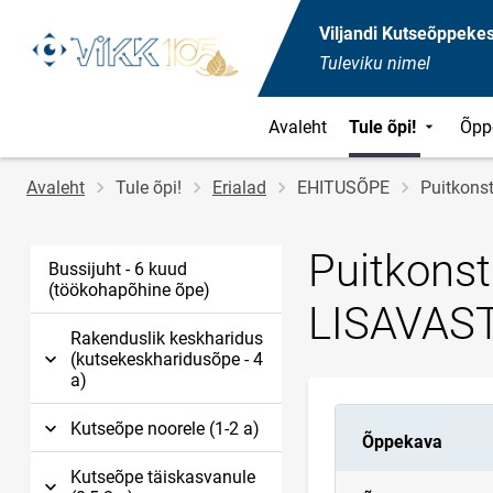
Viljandi Kutseõppeke
Tuleviku nimel
Avaleht
Tule õpi!
Õpp
Jälglink
Avaleht
Tule õpi!
Erialad
EHITUSÕPE
Puitkonst
Puitkonst
Bussijuht - 6 kuud
(töökohapõhine õpe)
LISAVAS
Rakenduslik keskharidus
(kutsekeskharidusõpe - 4
a)
Kutseõpe noorele (1-2 a)
Õppekava
Kutseõpe täiskasvanule