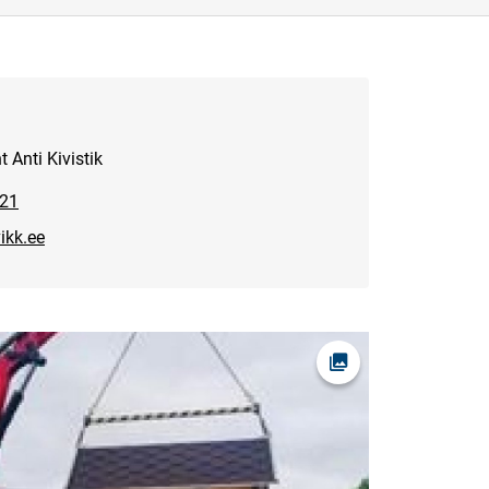
 Anti Kivistik
621
ikk.ee
Ava foto