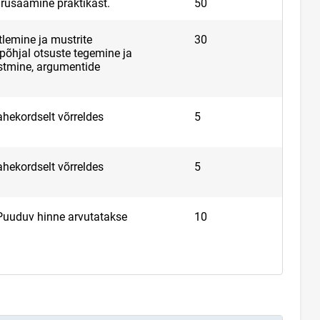
rusaamine praktikast.
50
lemine ja mustrite
30
 põhjal otsuste tegemine ja
stmine, argumentide
hekordselt võrreldes
5
hekordselt võrreldes
5
Puuduv hinne arvutatakse
10