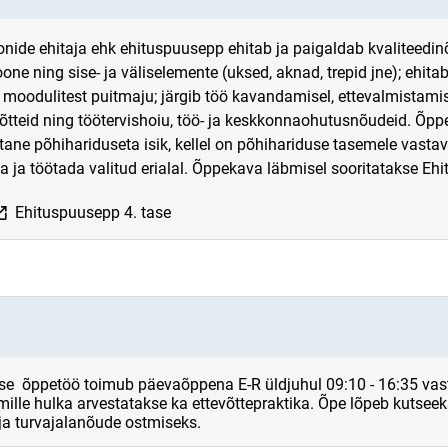
onide ehitaja ehk ehituspuusepp ehitab ja paigaldab kvaliteedinõ
one ning sise- ja väliselemente (uksed, aknad, trepid jne); ehita
õi moodulitest puitmaju; järgib töö kavandamisel, ettevalmistami
tteid ning töötervishoiu, töö- ja keskkonnaohutusnõudeid. Õp
ane põhihariduseta isik, kellel on põhihariduse tasemele vastav
 ja töötada valitud erialal. Õppekava läbmisel sooritatakse E
ink opens on new page
Ehituspuusepp 4. tase
e õppetöö toimub päevaõppena E-R üldjuhul 09:10 - 16:35 vasta
ille hulka arvestatakse ka ettevõttepraktika. Õpe lõpeb kutse
 ja turvajalanõude ostmiseks.