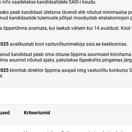
ik info saadetakse kandidaatidele SAIS-i kaudu.
seks peab kandidaat ületama lävendi ehk nõutud minimaalse p
anud kandidaatide tulemuste põhjal moodustab erialakomisjon p
ta õpperühma avamata, kui laekub vähem kui 14 avaldust. Kool t
2025
avalikustab kool vastuvõtunimekirja sais.ee keskkonnas.
nud kandidaat peab oma otsuse õppima asumisest kinnitama SA
ppima asumist nõutud ajaks, pakutakse õppekohta pingereas järg
2025
kinnitab direktor õppima asujad ning vastuvõtu konkurss S
l.
mused
Kriteeriumid