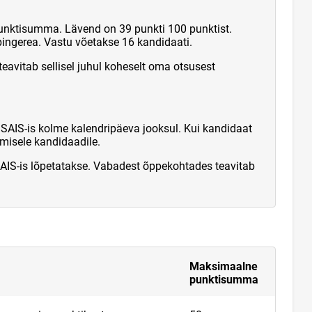
unktisumma. Lävend on 39 punkti 100 punktist.
ingerea. Vastu võetakse 16 kandidaati.
eavitab sellisel juhul koheselt oma otsusest
IS-is kolme kalendripäeva jooksul. Kui kandidaat
misele kandidaadile.
AIS-is lõpetatakse. Vabadest õppekohtades teavitab
Maksimaalne
punktisumma