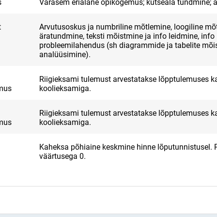
s
Varasem erialane õpikogemus; kutseala tundmine; a
t
Arvutusoskus ja numbriline mõtlemine, loogiline mõt
äratundmine, teksti mõistmine ja info leidmine, info
probleemilahendus (sh diagrammide ja tabelite mõi
analüüsimine).
Riigieksami tulemust arvestatakse lõpptulemuses ka
emus
koolieksamiga.
Riigieksami tulemust arvestatakse lõpptulemuses ka
emus
koolieksamiga.
Kaheksa põhiaine keskmine hinne lõputunnistusel. 
väärtusega 0.