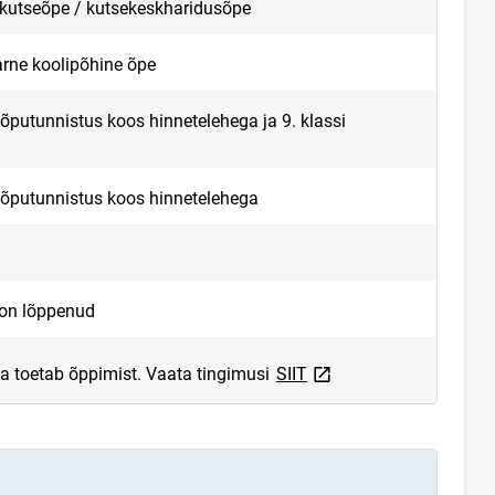
 kutseõpe / kutsekeskharidusõpe
arne koolipõhine õpe
lõputunnistus koos hinnetelehega ja 9. klassi
lõputunnistus koos hinnetelehega
 on lõppenud
link opens on new page
a toetab õppimist. Vaata tingimusi
SIIT