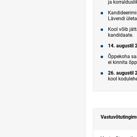
ja korraldusl
Kandideerimi
Lävendi ület
Kool võib jät
kandidaate.
14. augustil 
Õppekoha saa
ei kinnita õ
26. augustil 
kool kodulehe
Vastuvõtutingi