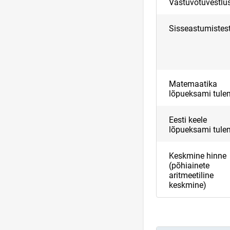
Vastuvõtuvestlu
Sisseastumistes
Matemaatika
lõpueksami tul
Eesti keele
lõpueksami tul
Keskmine hinne
(põhiainete
aritmeetiline
keskmine)