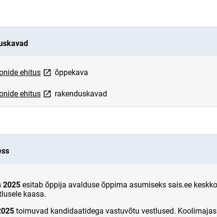
duskavad
link opens on new page
onide ehitus
õppekava
link opens on new page
onide ehitus
rakenduskavad
ess
s 2025
esitab õppija avalduse õppima asumiseks sais.ee keskk
tlusele kaasa.
2025
toimuvad kandidaatidega vastuvõtu vestlused. Koolimajas