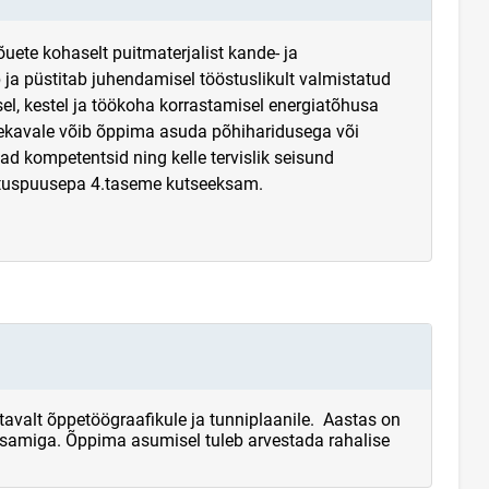
uete kohaselt puitmaterjalist kande- ja
b ja püstitab juhendamisel tööstuslikult valmistatud
sel, kestel ja töökoha korrastamisel energiatõhusa
pekavale võib õppima asuda põhiharidusega või
ad kompetentsid ning kelle tervislik seisund
hituspuusepa 4.taseme kutseeksam.
valt õppetöögraafikule ja tunniplaanile. Aastas on
eksamiga. Õppima asumisel tuleb arvestada rahalise