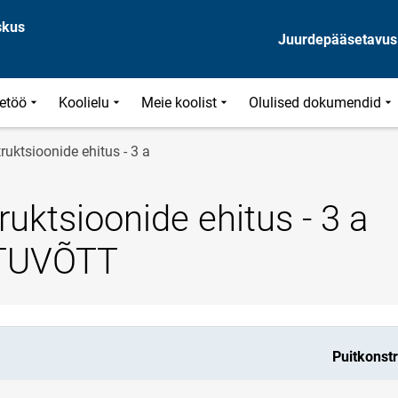
skus
Juurdepääsetavus
etöö
Koolielu
Meie koolist
Olulised dokumendid
ruktsioonide ehitus - 3 a
ruktsioonide ehitus - 3 a
TUVÕTT
Puitkonstr