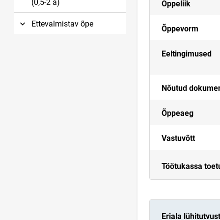
(0,5-2 a)
Õppeliik
Ettevalmistav õpe
Õppevorm
Eeltingimused
Nõutud dokume
Õppeaeg
Vastuvõtt
Töötukassa toet
Eriala lühitutvus