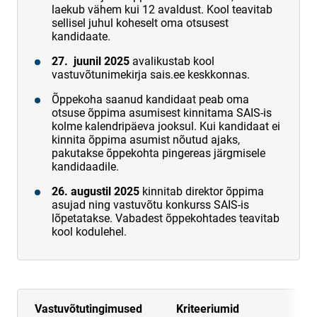
laekub vähem kui 12 avaldust. Kool teavitab
sellisel juhul koheselt oma otsusest
kandidaate.
27. juunil 2025
avalikustab kool
vastuvõtunimekirja sais.ee keskkonnas.
Õppekoha saanud kandidaat peab oma
otsuse õppima asumisest kinnitama SAIS-is
kolme kalendripäeva jooksul. Kui kandidaat ei
kinnita õppima asumist nõutud ajaks,
pakutakse õppekohta pingereas järgmisele
kandidaadile.
26. augustil 2025
kinnitab direktor õppima
asujad ning vastuvõtu konkurss SAIS-is
lõpetatakse. Vabadest õppekohtades teavitab
kool kodulehel.
Vastuvõtutingimused
Kriteeriumid
M