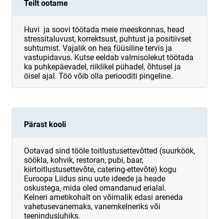
Teilt ootame
Huvi ja soovi töötada meie meeskonnas, head
stressitaluvust, korrektsust, puhtust ja positiivset
suhtumist. Vajalik on hea füüsiline tervis ja
vastupidavus. Kutse eeldab valmisolekut töötada
ka puhkepäevadel, riiklikel pühadel, õhtusel ja
öisel ajal. Töö võib olla periooditi pingeline.
Pärast kooli
Ootavad sind tööle toitlustusettevõtted (suurköök,
söökla, kohvik, restoran, pubi, baar,
kiirtoitlustusettevõte, catering-ettevõte) kogu
Euroopa Liidus sinu uute ideede ja heade
oskustega, mida oled omandanud erialal.
Kelneri ametikohalt on võimalik edasi areneda
vahetusevanemaks, vanemkelneriks või
teenindusjuhiks.