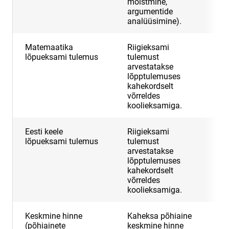
mõistmine,
argumentide
analüüsimine).
Matemaatika
Riigieksami
5
lõpueksami tulemus
tulemust
arvestatakse
lõpptulemuses
kahekordselt
võrreldes
koolieksamiga.
Eesti keele
Riigieksami
5
lõpueksami tulemus
tulemust
arvestatakse
lõpptulemuses
kahekordselt
võrreldes
koolieksamiga.
Keskmine hinne
Kaheksa põhiaine
1
(põhiainete
keskmine hinne