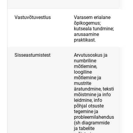
p
Vastuvõtuvestlus
Varasem erialane
5
õpikogemus;
kutseala tundmine;
arusaamine
praktikast.
Sisseastumistest
Arvutusoskus ja
3
numbriline
mõtlemine,
loogiline
mõtlemine ja
mustrite
äratundmine, teksti
mõistmine ja info
leidmine, info
põhjal otsuste
tegemine ja
probleemilahendus
(sh diagrammide
ja tabelite