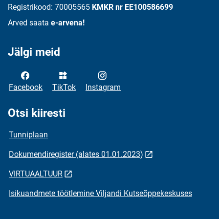
Registrikood: 70005565
KMKR nr EE100586699
Arved saata
e-arvena!
Jälgi meid
Facebook
TikTok
Instagram
Otsi kiiresti
Tunniplaan
Dokumendiregister (alates 01.01.2023)
VIRTUAALTUUR
Isikuandmete töötlemine Viljandi Kutseõppekeskuses