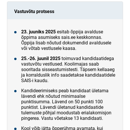
Vastuvõtu protsess
23. juuniks 2025
esitab õppija avalduse
õppima asumiseks sais.ee keskkonnas.
Õppija lisab nõutud dokumendid avaldusele
või võtab vestlusele kaasa.
25.-26. juunil 2025
toimuvad kandidaatidega
vastuvõtu vestlused. Koolimajas saab
sooritada sisseastumistesti. Täpsem kellaaeg
ja korralduslik info saadetakse kandidaatidele
SAIS-i kaudu.
Kandideerimiseks peab kandidaat ületama
lävendi ehk nõutud minimaalse
punktisumma. Lävend on 50 punkti 100
punktist. Lävendi ületanud kandidaatide
tulemuste põhjal moodustab erialakomisjon
pingerea. Vastu võetakse 13 kandidaati.
Kool võib jätta õpperühma avamata, kui