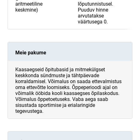
aritmeetiline
lõputunnistusel.
keskmine)
Puuduv hinne
arvutatakse
väärtusega 0.
Meie pakume
Kaasaegseid õpitubasid ja mitmekülgset
keskkonda sündmuste ja tähtpäevade
korraldamisel. Võimalus on saada ettevalmistus
oma ettevõtte loomiseks. Õppeperioodi ajal on
võimalik ööbida kooli kaasaegses õpilaskodus.
Võimalus õppetoetuseks. Vaba aega saab
sisustada sportimise ja erialaringide
tegevustega.