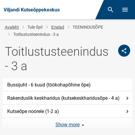
Viljandi Kutseõppekeskus
Otsing
Menüü
Jälglink
Avaleht
Tule õpi!
Erialad
TEENINDUSÕPE
Toitlustusteenindus - 3 a
Toitlustusteenindus
- 3 a
Bussijuht - 6 kuud (töökohapõhine õpe)
Rakenduslik keskharidus (kutsekeskharidusõpe - 4 a)
Kutseõpe noorele (1-2 a)
Show more