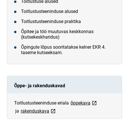
Toitlustuse alused
Toitlustusteeninduse alused
Toitlustusteeninduse praktika
Õpitee ja töö muutuvas keskkonnas
(kutsekeskharidus)
Õpingute lõpus sooritatakse kelner EKR 4.
taseme kutseeksam.
Õppe- ja rakenduskavad
link opens on new
Toitlustusteeninduse eriala
õppekava
link opens on new page
ja
rakenduskava