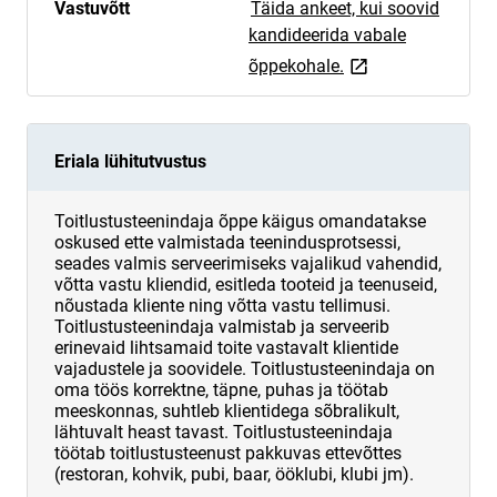
Vastuvõtt
Täida ankeet, kui soovid
kandideerida vabale
link opens on new 
õppekohale.
Eriala lühitutvustus
Toitlustusteenindaja õppe käigus omandatakse
oskused ette valmistada teenindusprotsessi,
seades valmis serveerimiseks vajalikud vahendid,
võtta vastu kliendid, esitleda tooteid ja teenuseid,
nõustada kliente ning võtta vastu tellimusi.
Toitlustusteenindaja valmistab ja serveerib
erinevaid lihtsamaid toite vastavalt klientide
vajadustele ja soovidele. Toitlustusteenindaja on
oma töös korrektne, täpne, puhas ja töötab
meeskonnas, suhtleb klientidega sõbralikult,
lähtuvalt heast tavast. Toitlustusteenindaja
töötab toitlustusteenust pakkuvas ettevõttes
(restoran, kohvik, pubi, baar, ööklubi, klubi jm).