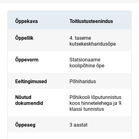
Õppekava
Toitlustusteenindus
Õppeliik
4. taseme
kutsekeskharidusõpe
Õppevorm
Statsionaarne
koolipõhine õpe
Eeltingimused
Põhiharidus
Nõutud
Põhikooli lõputunnistus
dokumendid
koos hinnetelehega ja 9.
klassi tunnistus
Õppeaeg
3 aastat