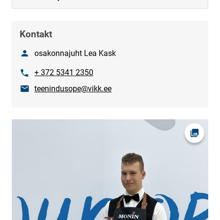
Kontakt
Nimi
osakonnajuht Lea Kask
Telefon
+ 372 5341 2350
E-post
teenindusope@vikk.ee
Ava fot