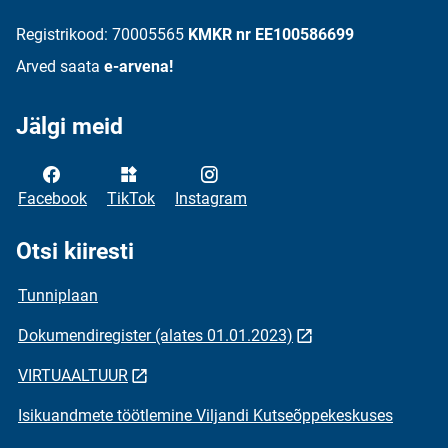
Registrikood: 70005565
KMKR nr EE100586699
Arved saata
e-arvena!
Jälgi meid
Facebook
TikTok
Instagram
Otsi kiiresti
Tunniplaan
Dokumendiregister (alates 01.01.2023)
VIRTUAALTUUR
Isikuandmete töötlemine Viljandi Kutseõppekeskuses