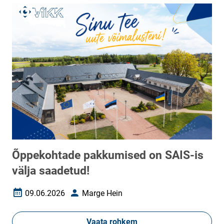
Õppekohtade pakkumised on SAIS-is
välja saadetud!
09.06.2026
Marge Hein
Loomise kuupäev
Autor
Vaata rohkem