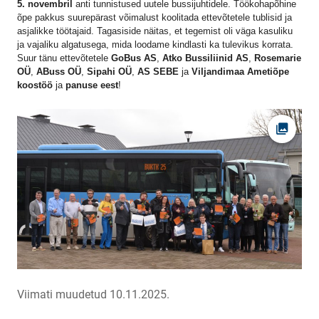
5. novembril
anti tunnistused uutele bussijuhtidele. Töökohapõhine
õpe pakkus suurepärast võimalust koolitada ettevõtetele tublisid ja
asjalikke töötajaid. Tagasiside näitas, et tegemist oli väga kasuliku
ja vajaliku algatusega, mida loodame kindlasti ka tulevikus korrata.
Suur tänu ettevõtetele
GoBus AS
,
Atko Bussiliinid AS
,
Rosemarie
OÜ
,
ABuss OÜ
,
Sipahi OÜ
,
AS SEBE
ja
Viljandimaa Ametiõpe
koostöö
ja
panuse eest
!
Ava fot
Viimati muudetud 10.11.2025.