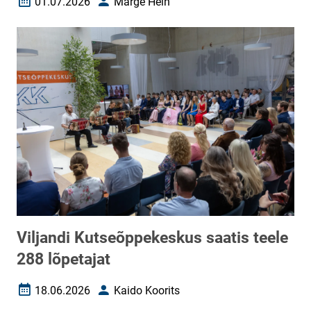
01.07.2026
Marge Hein
Loomise kuupäev
Autor
Viljandi Kutseõppekeskus saatis teele
288 lõpetajat
18.06.2026
Kaido Koorits
Loomise kuupäev
Autor