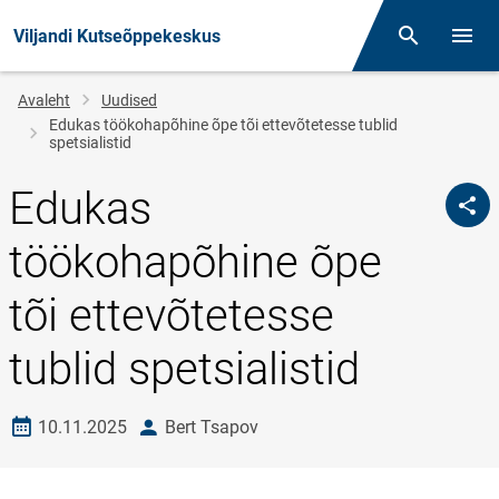
Viljandi Kutseõppekeskus
Otsing
Menüü
Jälglink
Avaleht
Uudised
Edukas töökohapõhine õpe tõi ettevõtetesse tublid
spetsialistid
Edukas
töökohapõhine õpe
tõi ettevõtetesse
tublid spetsialistid
Loomise kuupäev
autor
10.11.2025
Bert Tsapov