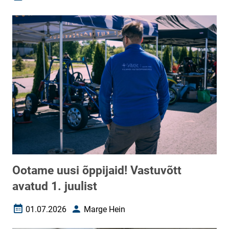
Loomise kuupäev
Autor
Ootame uusi õppijaid! Vastuvõtt
avatud 1. juulist
01.07.2026
Marge Hein
Loomise kuupäev
Autor