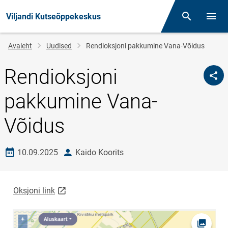
Viljandi Kutseõppekeskus
Otsing
Menüü
Jälglink
Avaleht
Uudised
Rendioksjoni pakkumine Vana-Võidus
Rendioksjoni
pakkumine Vana-
Võidus
Loomise kuupäev
autor
10.09.2025
Kaido Koorits
link opens on new page
Oksjoni link
Ava fot