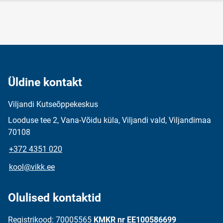
Üldine kontakt
Viljandi Kutseõppekeskus
Looduse tee 2, Vana-Võidu küla, Viljandi vald, Viljandimaa
70108
+372 4351 020
kool@vikk.ee
Olulised kontaktid
Registrikood: 70005565
KMKR nr EE100586699