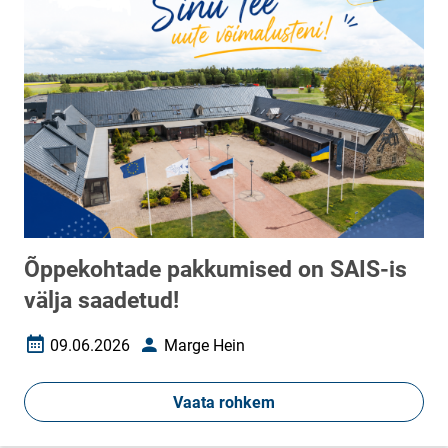
Õppekohtade pakkumised on SAIS-is
välja saadetud!
09.06.2026
Marge Hein
Loomise kuupäev
Autor
Vaata rohkem