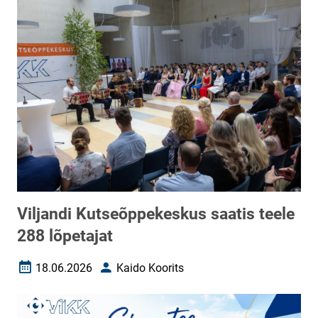
Viljandi Kutseõppekeskus saatis teele
288 lõpetajat
18.06.2026
Kaido Koorits
Loomise kuupäev
Autor