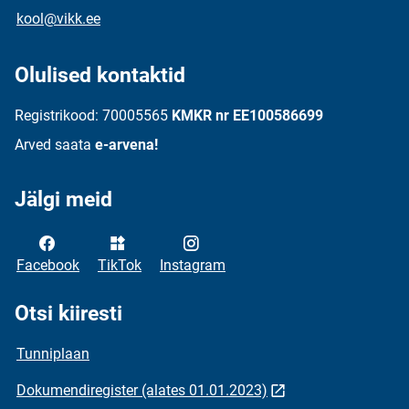
kool@vikk.ee
Olulised kontaktid
Registrikood: 70005565
KMKR nr EE100586699
Arved saata
e-arvena!
Jälgi meid
Facebook
TikTok
Instagram
Otsi kiiresti
Tunniplaan
Dokumendiregister (alates 01.01.2023)