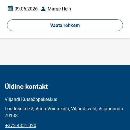
09.06.2026
Marge Hein
Loomise kuupäev
Autor
Vaata rohkem
Üldine kontakt
Viljandi Kutseõppekeskus
Looduse tee 2, Vana-Võidu küla, Viljandi vald, Viljandimaa
70108
+372 4351 020