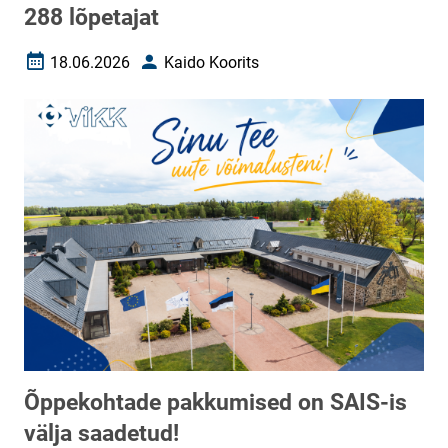
288 lõpetajat
18.06.2026
Kaido Koorits
Loomise kuupäev
Autor
Õppekohtade pakkumised on SAIS-is
välja saadetud!