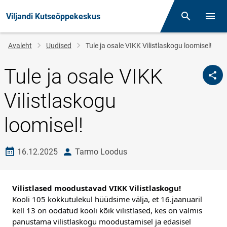
Viljandi Kutseõppekeskus
Otsing
Menüü
Jälglink
Avaleht
Uudised
Tule ja osale VIKK Vilistlaskogu loomisel!
Tule ja osale VIKK
Vilistlaskogu
loomisel!
Loomise kuupäev
autor
16.12.2025
Tarmo Loodus
Vilistlased moodustavad VIKK Vilistlaskogu! 
Kooli 105 kokkutulekul hüüdsime välja, et 16.jaanuaril 
kell 13 on oodatud kooli kõik vilistlased, kes on valmis 
panustama vilistlaskogu moodustamisel ja edasisel 