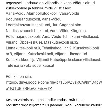
tegevusel. Oodatud on Viljandis ja Vana-Võidus olnud 
kutsekoolide ja tehnikumide vilistlased:
Vana-Võidu Alampõllutöökooli, Vana-Võidu
Kodumajanduskooli, Vana-Võidu
Loomakasvatustehnikumi, Juri Gagarini nim.
Näidissovhoostehnikumi, Vana-Võidu Kõrgema
Põllumajanduskooli, Vana-Võidu Tehnikumi vilistlased,
Viljandi Õppekeskuse, Maakutsekooli nr.32,
Linnakutsekooli nr.9, Tehnikakooli nr. 9, Kutsekeskkooli
nr.9, Viljandi Kutsekeskkooli, Viljandi Ühendatud
Kutsekeskkooli ja Viljandi Kutseõppekeskuse vilistlased.
Tule ise ja võta sõber kaasa!
Põhikiri on siin:
https://drive.google.com/file/d/1L5lVZyaRCA9hmD4dW
link opens on new page
o1PJTUBiERHoAZ-/view
Kes on valmis osalema, andke endast märku ja 
registreeruge hiljemalt 10.jaanuaril kooli kodulehe kaudu: 