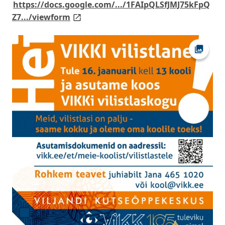
https://docs.google.com/.../1FAIpQLSfJMJ75kFpQ
link opens on new page
Z7.../viewform
Ava fot