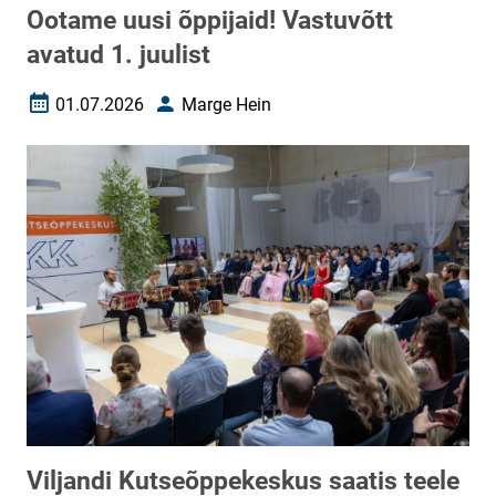
Ootame uusi õppijaid! Vastuvõtt
avatud 1. juulist
01.07.2026
Marge Hein
Loomise kuupäev
Autor
Viljandi Kutseõppekeskus saatis teele