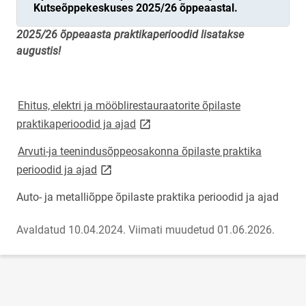
Kutseõppekeskuses 2025/26 õppeaastal.
2025/26 õppeaasta praktikaperioodid lisatakse
augustis!
Ehitus, elektri ja mööblirestauraatorite õpilaste
link opens on new page
praktikaperioodid ja ajad
Arvuti-ja teenindusõppeosakonna õpilaste praktika
link opens on new page
perioodid ja ajad
Auto- ja metalliõppe õpilaste praktika perioodid ja ajad
Avaldatud 10.04.2024.
Viimati muudetud 01.06.2026.