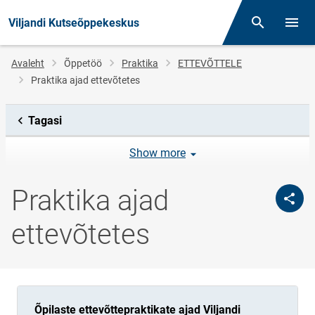
Viljandi Kutseõppekeskus
Otsing
Menüü
Jälglink
Avaleht
Õppetöö
Praktika
ETTEVÕTTELE
Praktika ajad ettevõtetes
Tagasi
Show more
Praktika ajad
ettevõtetes
Õpilaste ettevõttepraktikate ajad Viljandi