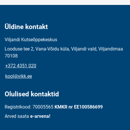
Üldine kontakt
Viljandi Kutseõppekeskus
Looduse tee 2, Vana-Võidu küla, Viljandi vald, Viljandimaa
70108
+372 4351 020
kool@vikk.ee
Olulised kontaktid
Registrikood: 70005565
KMKR nr EE100586699
Arved saata
e-arvena!