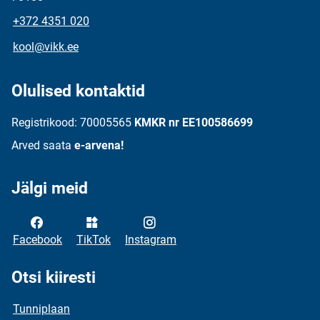
+372 4351 020
kool@vikk.ee
Olulised kontaktid
Registrikood: 70005565
KMKR nr EE100586699
Arved saata
e-arvena!
Jälgi meid
Facebook
TikTok
Instagram
Otsi kiiresti
Tunniplaan