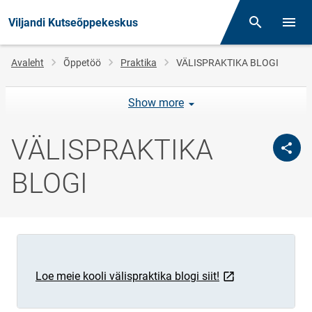
Viljandi Kutseõppekeskus
Otsing
Menüü
Jälglink
Avaleht
Õppetöö
Praktika
VÄLISPRAKTIKA BLOGI
Show more
VÄLISPRAKTIKA
BLOGI
link opens on new
Loe meie kooli välispraktika blogi siit!